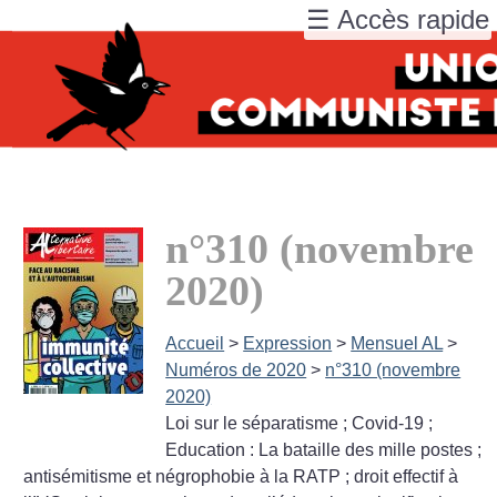
☰ Accès rapide
n°310 (novembre
2020)
Accueil
>
Expression
>
Mensuel AL
>
Numéros de 2020
>
n°310 (novembre
2020)
Loi sur le séparatisme
; Covid-19
;
Education : La bataille des mille postes
;
antisémitisme et négrophobie à la RATP
; droit effectif à