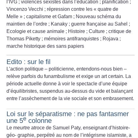
l’IVG
; violences sexistes dans l’éducation
; planification
;
Vincenzo Vecchi
; répression contre les «
quatre de
Melle
»
; capitalisme et Gafam
; Nouveau schéma du
maintien de l’ordre
; Kanaky
; guerre française au Sahel
;
Ecologie et cause animale
; Histoire
; Culture
; critique de
Thomas Piketty
; mémoires antifranquistes
; Rojava
;
marche historique des sans papiers
Edito : sur le fil
L’action politique – politicienne, entendons-nous bien –
relève parfois du funambulisme et exige un art certain. La
période actuelle donne à voir le spectacle d’une équipe
d’équilibristes, suspendus au-dessus du vide et balançant
entre l’assèchement de la vie sociale et son embrasement.
Loi sur le séparatisme : ne pas fantasmer
e
une 5
colonne
Le meurtre atroce de Samuel Paty, enseignant d’histoire-
géo- graphie, perpétré au nom de l’intégrisme islamiste, a