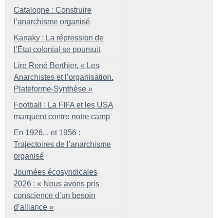
Catalogne : Construire
l’anarchisme organisé
Kanaky : La répression de
l’État colonial se poursuit
Lire René Berthier, «
Les
Anarchistes et l’organisation.
Plateforme-Synthèse
»
Football : La FIFA et les USA
marquent contre notre camp
En 1926... et 1956 :
Trajectoires de l’anarchisme
organisé
Journées écosyndicales
2026 : «
Nous avons pris
conscience d’un besoin
d’alliance
»