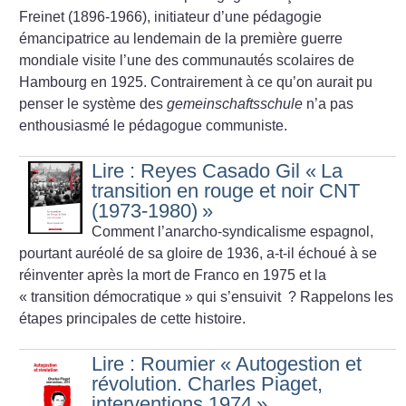
Freinet (1896-1966), initiateur d’une pédagogie
émancipatrice au lendemain de la première guerre
mondiale visite l’une des communautés scolaires de
Hambourg en 1925. Contrairement à ce qu’on aurait pu
penser le système des
gemeinschaftsschule
n’a pas
enthousiasmé le pédagogue communiste.
Lire : Reyes Casado Gil «
La
transition en rouge et noir CNT
(1973-1980)
»
Comment l’anarcho-syndicalisme espagnol,
pourtant auréolé de sa gloire de 1936, a-t-il échoué à se
réinventer après la mort de Franco en 1975 et la
«
transition démocratique
» qui s’ensuivit
? Rappelons les
étapes principales de cette histoire.
Lire : Roumier «
Autogestion et
révolution. Charles Piaget,
interventions 1974
»