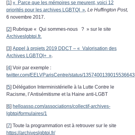
[
1
]
«
Parce que les mémoires se meurent, voici 12
priorités pour les archives LGBTQI
»
,
Le Huffington Post,
6 novembre 2017.
[
2
]
Rubrique «
Qui sommes-nous
?
» sur le site
Archiveslgbtqi.fr.
[
3
]
Appel à projets 2019 DDCT – «
Valorisation des
Archives LGBTQI+
»
.
[
4
]
Voir par exemple :
twitter.com/EELVParisCentre/status/1357400139015536643
[
5
]
Délégation Interministérielle à la Lutte Contre le
Racisme, l’Antisémitisme et la Haine anti-LGBT
[
6
]
helloasso.com/associations/collectif-archives-
lgbtqi/formulaires/1
[
7
]
Toute la programmation est à retrouver sur le site
https://archiveslgbtqi.fr/