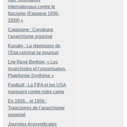
internationaux contre le
fascisme (Espagne 1936-
1939)
»
Catalogne : Construire
l’anarchisme organisé
Kanaky : La répression de
l’État colonial se poursuit
Lire René Berthier, «
Les
Anarchistes et l’organisation.
Plateforme-Synthèse
»
Football : La FIFA et les USA
marquent contre notre camp
En 1926... et 1956 :
Trajectoires de l’anarchisme
organisé
Journées écosyndicales