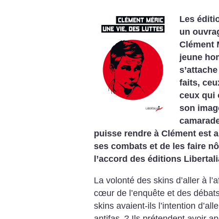
Les éditi
un ouvrag
Clément M
jeune hom
s’attache 
faits, ce
ceux qui 
son image
camarade
puisse rendre à Clément est a
ses combats et de les faire nô
l’accord des éditions Libertali
La volonté des skins d’aller à l’
cœur de l’enquête et des débats 
skins avaient-ils l’intention d’al
antifas
? Ils prétendent avoir ap