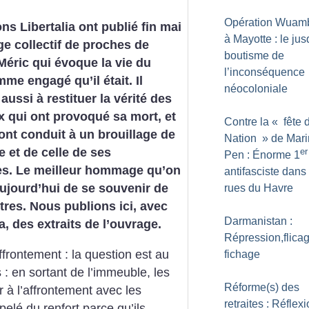
Opération Wuam
ons Libertalia ont publié fin mai
à Mayotte : le ju
e collectif de proches de
boutisme de
éric qui évoque la vie du
l’inconséquence
me engagé qu’il était. Il
néocoloniale
aussi à restituer la vérité des
ux qui ont provoqué sa mort, et
Contre la «
fête 
ont conduit à un brouillage de
Nation
» de Mar
 et de celle de ses
er
Pen : Énorme 1
s. Le meilleur hommage qu’on
antifasciste dans
ujourd’hui de se souvenir de
rues du Havre
tres. Nous publions ici, avec
Darmanistan :
a, des extraits de l’ouvrage.
Répression,flicag
affrontement : la question est au
fichage
: en sortant de l’immeuble, les
Réforme(s) des
ler à l’affrontement avec les
retraites : Réflex
pelé du renfort parce qu’ils