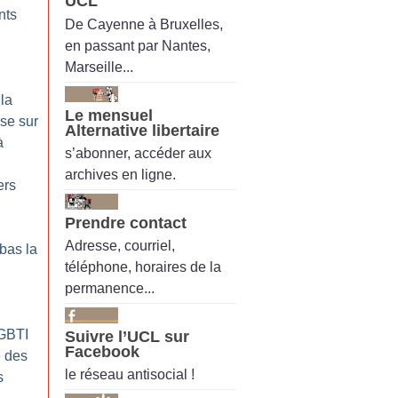
UCL
nts
De Cayenne à Bruxelles,
en passant par Nantes,
Marseille...
 la
Le mensuel
se sur
Alternative libertaire
à
s’abonner, accéder aux
archives en ligne.
ers
Prendre contact
Adresse, courriel,
 bas la
téléphone, horaires de la
permanence...
GBTI
Suivre l’UCL sur
Facebook
e des
le réseau antisocial !
s