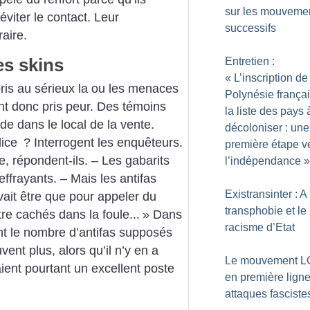
sur les mouveme
éviter le contact. Leur
successifs
aire.
es skins
Entretien :
«
L’inscription de
pris au sérieux la ou les menaces
Polynésie françai
ent donc pris peur. Des témoins
la liste des pays 
de dans le local de la vente.
décoloniser : une
lice
? Interrogent les enquêteurs.
première étape v
e, répondent-ils. – Les gabarits
l’indépendance
»
ffrayants. – Mais les antifas
Existransinter : A
vait être que pour appeler du
transphobie et le
tre cachés dans la foule...
»
Dans
racisme d’Etat
ent le nombre d’antifas supposés
vent plus, alors qu’il n’y en a
Le mouvement L
aient pourtant un excellent poste
en première lign
attaques fasciste