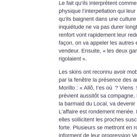
Le fait qu’ils interprètent com
physique l’interpellation qui leu
qu’ils baignent dans une culture
inquiétude ne va pas durer lon
renfort vont rapidement leur red
façon, on va appeler les autres 
vendeur. Ensuite, «
les deux ga
rigolaient
».
Les skins ont reconnu avoir mob
par la fenêtre la présence des a
Morillo : «
Allô, t’es où
? Viens
prévient aussitôt sa compagne, K
la barmaid du Local, va devenir l
L’affaire est rondement menée. 
elles sollicitent les proches sus
forte. Plusieurs se mettront en r
informent de leur progression V