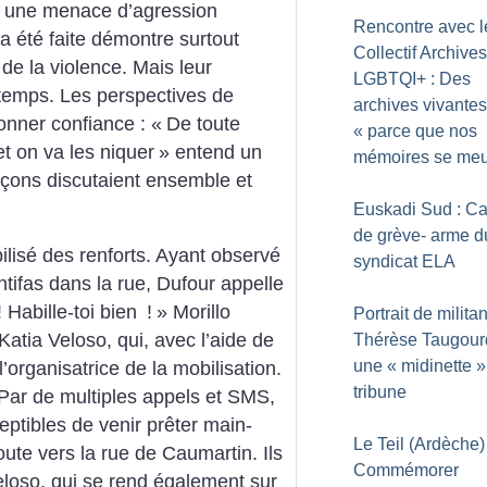
me une menace d’agression
Rencontre avec l
r a été faite démontre surtout
Collectif Archives
 de la violence.
Mais leur
LGBTQI+ : Des
gtemps. Les perspectives de
archives vivantes
onner confiance : «
De toute
«
parce que nos
et on va les niquer
» entend un
mémoires se meu
rçons discutaient ensemble et
Euskadi Sud : Ca
de grève- arme d
ilisé des renforts. Ayant observé
syndicat ELA
ntifas dans la rue, Dufour appelle
! Habille-toi bien
!
» Morillo
Portrait de militan
atia Veloso, qui, avec l’aide de
Thérèse Taugour
une «
midinette
»
’organisatrice de la mobilisation.
tribune
Par de multiples appels et SMS,
ceptibles de venir prêter main-
Le Teil (Ardèche) 
oute vers la rue de Caumartin. Ils
Commémorer
eloso, qui se rend également sur