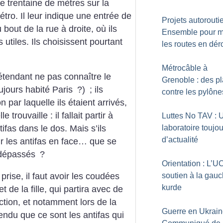
ne trentaine de mètres sur la
étro. Il leur indique une entrée de
Projets autoroutie
 bout de la rue à droite, où ils
Ensemble pour m
 utiles. Ils choisissent pourtant
les routes en dér
Métrocâble à
prétendant ne pas connaître le
Grenoble : des p
ujours habité Paris
?)
; ils
contre les pylône
n par laquelle ils étaient arrivés,
trouvaille : il fallait partir à
Luttes No TAV : 
ifas dans le dos. Mais s’ils
laboratoire toujo
d’actualité
ir les antifas en face… que se
t dépassés
?
Orientation : L’UC
prise, il faut avoir les coudées
soutien à la gau
kurde
 de la fille, qui partira avec de
ruction, et notamment lors de la
Guerre en Ukrain
tendu que ce sont les antifas qui