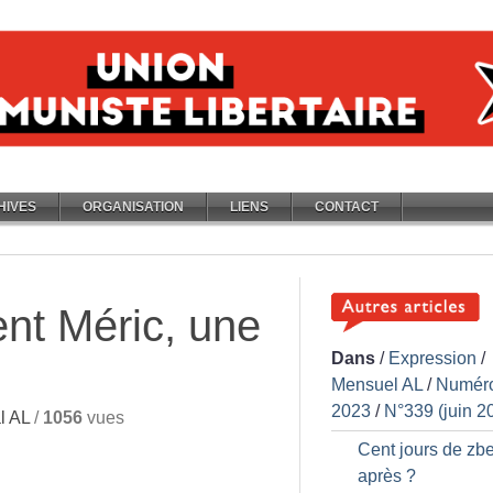
HIVES
ORGANISATION
LIENS
CONTACT
nt Méric, une
Dans
/
Expression
/
Mensuel AL
/
Numér
2023
/
N°339 (juin 2
l AL
/
1056
vues
Cent jours de zbe
après
?