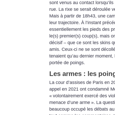
sont venus au contact lorsqu’ils 
rue. La rixe se serait déroulée v
Mais à partir de 18h43, une cam
leur trajectoire. À l’instant préc
essentiellement les pieds des p
le(s) premier(s) coup(s), mais on
décisif – que ce sont les skins q
amis. Ceux-ci ne se sont décollé
tenaient qu’au dernier moment, l
portée de poings.
Les armes : les poin
La cour d’assises de Paris en 2
appel en 2021 ont condamné Mor
«
volontairement exercé des viol
menace d’une arme
». La quest
beaucoup occupé les débats au l