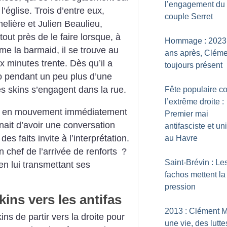
l’engagement du
l’église. Trois d’entre eux,
couple Serret
lière et Julien Beaulieu,
tout près de le faire lorsque, à
Hommage : 2023
e la barmaid, il se trouve au
ans après, Cléme
 minutes trente. Dès qu’il a
toujours présent
o pendant un peu plus d’une
es skins s’engagent dans la rue.
Fête populaire co
l’extrême droite :
is en mouvement immédiatement
Premier mai
nait d’avoir une conversation
antifasciste et uni
 faits invite à l’interprétation.
au Havre
n chef de l’arrivée de renforts
?
Saint-Brévin : Le
 en lui transmettant ses
fachos mettent la
pression
ns vers les antifas
2013 : Clément M
ins de partir vers la droite pour
une vie, des lutte