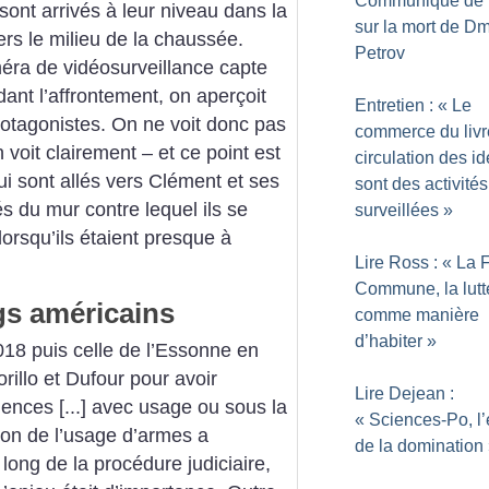
Communiqué de
sont arrivés à leur niveau dans la
sur la mort de Dm
ers le milieu de la chaussée.
Petrov
éra de vidéosurveillance capte
édant l’affrontement, on aperçoit
Entretien : «
Le
rotagonistes. On ne voit donc pas
commerce du livre
 voit clairement – et ce point est
circulation des i
ui sont allés vers Clément et ses
sont des activités
s du mur contre lequel ils se
surveillées
»
orsqu’ils étaient presque à
Lire Ross : «
La 
Commune, la lutt
gs américains
comme manière
d’habiter
»
018 puis celle de l’Essonne en
illo et Dufour pour avoir
Lire Dejean :
ences [...] avec usage ou sous la
«
Sciences-Po, l’
ion de l’usage d’armes a
de la domination
ong de la procédure judiciaire,