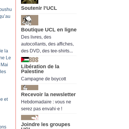
Soutenir l’UCL
bushu
squ’au
Boutique UCL en ligne
Des livres, des
autocollants, des affiches,
des DVD, des tee-shirts...
de la
ine Le
Mai
Libération de la
Palestine
 les
Campagne de boycott
Recevoir la newsletter
e et
Hebdomadaire : vous ne
serez pas envahi·e !
Joindre les groupes
ions