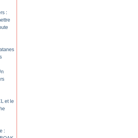
rs :
ettre
oute
latanes
s
Un
urs
L et le
che
e :