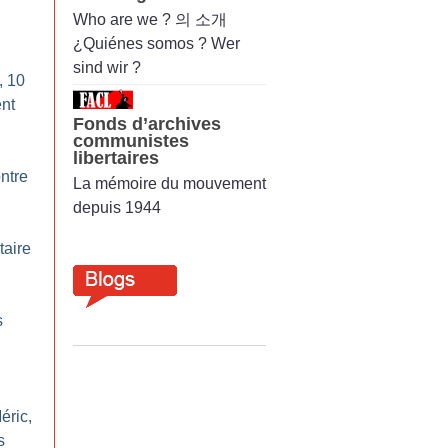
Who are we ? 의 소개
¿Quiénes somos ? Wer
sind wir ?
, 10
nt
Fonds d’archives
communistes
libertaires
ntre
La mémoire du mouvement
depuis 1944
taire
s
éric,
s