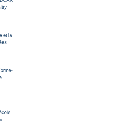
 BOAK
itry
 et la
dées
Forme-
e
école
»