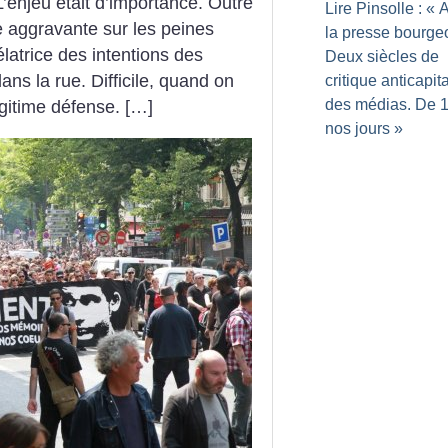
enjeu était d’importance. Outre
Lire Pinsolle : «
A
e aggravante sur les peines
la presse bourge
élatrice des intentions des
Deux siècles de
dans la rue. Difficile, quand on
critique anticapita
des médias. De 
égitime défense. […]
nos jours
»