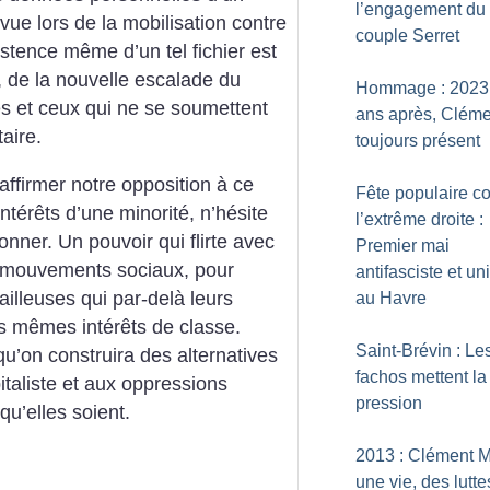
l’engagement du
vue lors de la mobilisation contre
couple Serret
istence même d’un tel fichier est
e, de la nouvelle escalade du
Hommage : 2023
es et ceux qui ne se soumettent
ans après, Cléme
taire.
toujours présent
ffirmer notre opposition à ce
Fête populaire co
intérêts d’une minorité, n’hésite
l’extrême droite :
onner. Un pouvoir qui flirte avec
Premier mai
s mouvements sociaux, pour
antifasciste et uni
availleuses qui par-delà leurs
au Havre
es mêmes intérêts de classe.
Saint-Brévin : Le
é qu’on construira des alternatives
fachos mettent la
taliste et aux oppressions
pression
qu’elles soient.
2013 : Clément M
une vie, des lutte