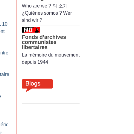
Who are we ? 의 소개
¿Quiénes somos ? Wer
sind wir ?
, 10
nt
Fonds d’archives
communistes
libertaires
ntre
La mémoire du mouvement
depuis 1944
taire
s
éric,
s