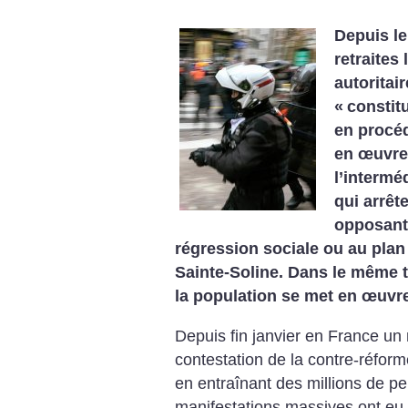
Depuis l
retraites 
autoritair
«
constit
en procéd
en œuvre
l’intermé
qui arrêt
opposant
régression sociale ou au plan 
Sainte-Soline. Dans le même t
la population se met en œuvr
Depuis fin janvier en France u
contestation de la contre-réform
en entraînant des millions de p
manifestations massives ont eu lie