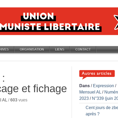
HIVES
ORGANISATION
LIENS
CONTACT
:
cage et fichage
Dans
/
Expression
/
Mensuel AL
/
Numér
2023
/
N°339 (juin 2
l AL
/
603
vues
Cent jours de zbe
après
?