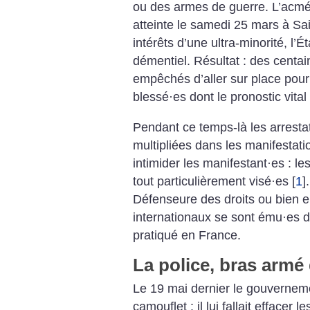
ou des armes de guerre. L’acmé 
atteinte le samedi 25 mars à Sai
intérêts d’une ultra-minorité, l’
démentiel. Résultat : des centa
empêchés d’aller sur place pou
blessé
·
es dont le pronostic vital
Pendant ce temps-là les arrestat
multipliées dans les manifestati
intimider les manifestant
·
es : le
tout particulièrement visé
·
es
[
1
]
Défenseure des droits ou bien 
internationaux se sont ému
·
es d
pratiqué en France.
La police, bras armé 
Le 19 mai dernier le gouvernem
camouflet : il lui fallait effacer