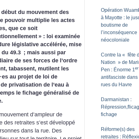
Opération Wuam
e début du mouvement des
à Mayotte : le ju
le pouvoir multiplie les actes
boutisme de
es, que ce soit
l’inconséquence
utionnellement
» : loi examinée
néocoloniale
ure législative accélérée, mise
 du 49.3
; mais aussi par
Contre la «
fête 
diaire de ses forces de l’ordre
Nation
» de Mar
ent, tabassent, mutilent les
er
Pen : Énorme 1
·
es au projet de loi de
antifasciste dans
de privatisation de l’eau à
rues du Havre
emps le fichage généralisé de
Darmanistan :
e.
Répression,flicag
n mouvement d’ampleur de
fichage
e des retraites s’est développé
Réforme(s) des
ersonnes dans la rue. Des
retraites : Réflex
u sur tout le territoire. Le projet