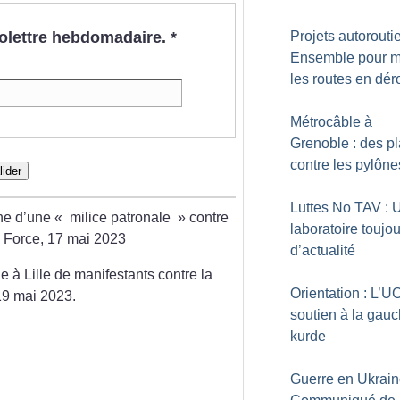
nfolettre hebdomadaire.
*
Projets autoroutie
Ensemble pour m
les routes en dér
Métrocâble à
Grenoble : des p
contre les pylône
lider
Luttes No TAV : 
ne d’une «
milice patronale
» contre
laboratoire toujo
 Force, 17 mai 2023
d’actualité
 à Lille de manifestants contre la
Orientation : L’UC
 19 mai 2023.
soutien à la gau
kurde
Guerre en Ukrain