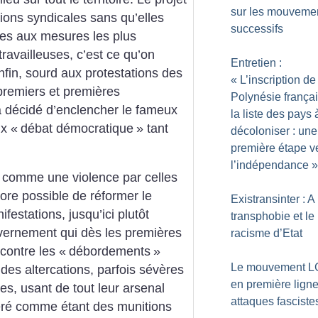
sur les mouveme
tions syndicales sans qu’elles
successifs
ves aux mesures les plus
travailleuses, c’est ce qu’on
Entretien :
nfin, sourd aux protestations des
«
L’inscription de
s premiers et premières
Polynésie françai
 décidé d’enclencher le fameux
la liste des pays 
ux «
débat démocratique
» tant
décoloniser : une
première étape v
l’indépendance
»
 comme une violence par celles
core possible de réformer le
Existransinter : A
ifestations, jusqu’ici plutôt
transphobie et le
vernement qui dès les premières
racisme d’Etat
contre les «
débordements
»
Le mouvement L
 des altercations, parfois sévères
en première lign
es, usant de tout leur arsenal
attaques fasciste
éré comme étant des munitions