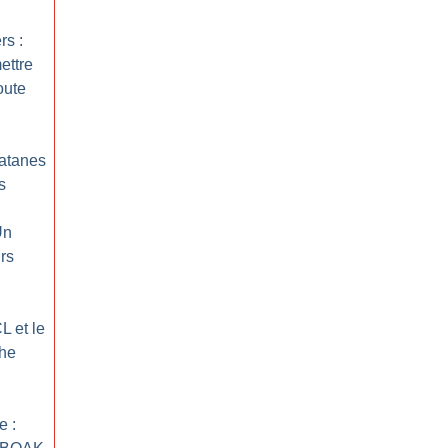
rs :
ettre
oute
latanes
s
Un
urs
L et le
che
e :