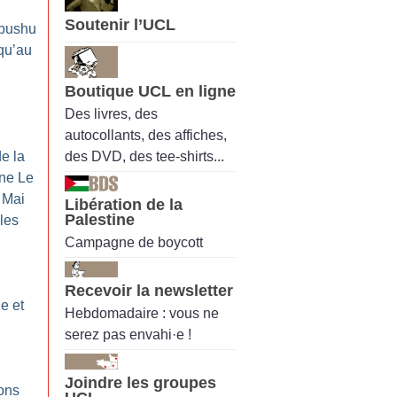
Soutenir l’UCL
bushu
squ’au
Boutique UCL en ligne
Des livres, des
autocollants, des affiches,
des DVD, des tee-shirts...
de la
ine Le
Mai
Libération de la
Palestine
 les
Campagne de boycott
Recevoir la newsletter
e et
Hebdomadaire : vous ne
serez pas envahi·e !
Joindre les groupes
ions