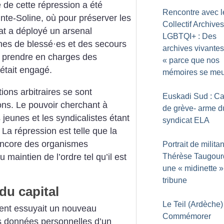
de cette répression a été
Rencontre avec l
nte-Soline, où pour préserver les
Collectif Archives
État a déployé un arsenal
LGBTQI+ : Des
ines de blessé
·
es et des secours
archives vivantes
r prendre en charges des
«
parce que nos
 était engagé.
mémoires se meu
ions arbitraires se sont
Euskadi Sud : Ca
ons. Le pouvoir cherchant à
de grève- arme d
s jeunes et les syndicalistes étant
syndicat ELA
. La répression est telle que la
encore des organismes
Portrait de militan
u maintien de l’ordre tel qu’il est
Thérèse Taugour
une «
midinette
»
tribune
du capital
Le Teil (Ardèche) 
ent essuyait un nouveau
Commémorer
 les données personnelles d’un