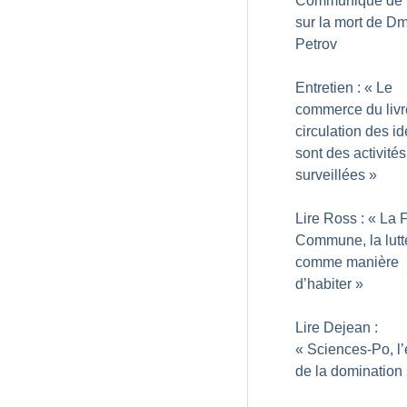
Communiqué de
sur la mort de Dm
Petrov
Entretien : «
Le
commerce du livre
circulation des i
sont des activités
surveillées
»
Lire Ross : «
La 
Commune, la lutt
comme manière
d’habiter
»
Lire Dejean :
«
Sciences-Po, l’
de la domination