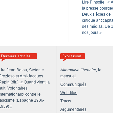
Lire Pinsolle : «
A
la presse bourge
Deux siècles de
critique anticapita
des médias. De 
nos jours
»
Lire Jean Batou, Stefanie
Alternative libertaire,
le
Prezioso et Ami-Jacques
mensuel
Rapin (dir.), «
Quand vient la
Communiqués
nuit. Volontaires
Webditos
internationaux contre le
fascisme (Espagne 1936-
Tracts
1939)
»
Argumentaires