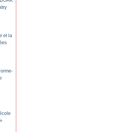
 BOAK
itry
 et la
dées
Forme-
e
école
»