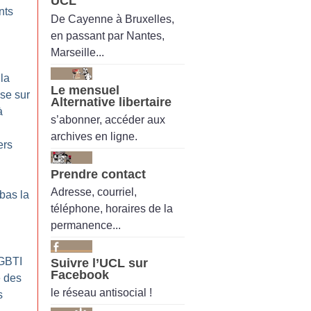
UCL
nts
De Cayenne à Bruxelles,
en passant par Nantes,
Marseille...
 la
Le mensuel
se sur
Alternative libertaire
à
s’abonner, accéder aux
archives en ligne.
ers
Prendre contact
Adresse, courriel,
 bas la
téléphone, horaires de la
permanence...
GBTI
Suivre l’UCL sur
Facebook
e des
le réseau antisocial !
s