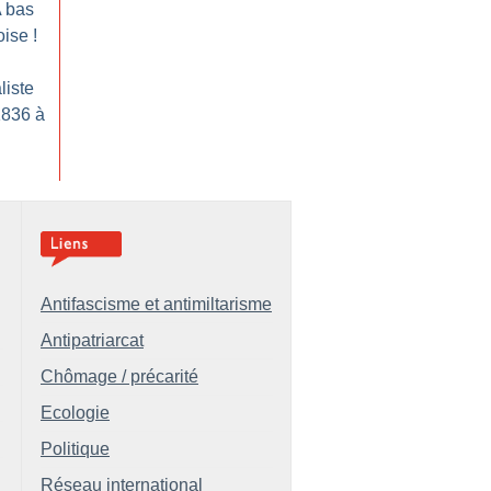
 bas
oise
!
liste
1836 à
Antifascisme et antimiltarisme
Antipatriarcat
Chômage / précarité
Ecologie
Politique
Réseau international