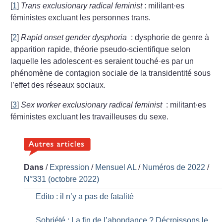
[
1
]
Trans exclusionary radical feminist
: mililant
·
es
féministes excluant les personnes trans.
[
2
]
Rapid onset gender dysphoria
: dysphorie de genre à
apparition rapide, théorie pseudo-scientifique selon
laquelle les adolescent
·
es seraient touché
·
es par un
phénomène de contagion sociale de la transidentité sous
l’effet des réseaux sociaux.
[
3
]
Sex worker exclusionary radical feminist
: militant
·
es
féministes excluant les travailleuses du sexe.
Dans
/
Expression
/
Mensuel AL
/
Numéros de 2022
/
N°331 (octobre 2022)
Edito : il n’y a pas de fatalité
Sobriété : La fin de l’abondance
? Décroissons le