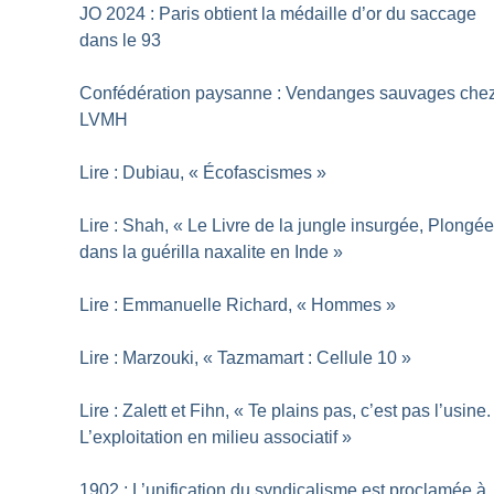
JO 2024 : Paris obtient la médaille d’or du saccage
dans le 93
Confédération paysanne : Vendanges sauvages che
LVMH
Lire : Dubiau, «
Écofascismes
»
Lire : Shah, «
Le Livre de la jungle insurgée, Plongé
dans la guérilla naxalite en Inde
»
Lire : Emmanuelle Richard, «
Hommes
»
Lire : Marzouki, «
Tazmamart : Cellule 10
»
Lire : Zalett et Fihn, «
Te plains pas, c’est pas l’usine.
L’exploitation en milieu associatif
»
1902 : L’unification du syndicalisme est proclamée à