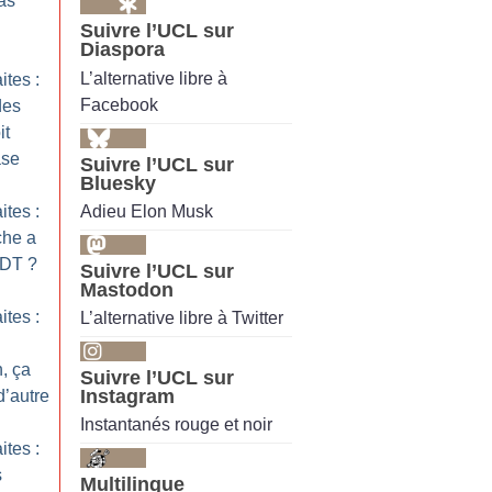
as
Suivre l’UCL sur
Diaspora
L’alternative libre à
ites :
Facebook
des
it
ase
Suivre l’UCL sur
Bluesky
Adieu Elon Musk
ites :
che a
FDT
?
Suivre l’UCL sur
Mastodon
ites :
L’alternative libre à Twitter
n, ça
Suivre l’UCL sur
Instagram
d’autre
Instantanés rouge et noir
ites :
s
Multilingue