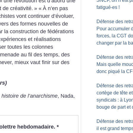
 «
une révolution est d’abord une
SNCF, on n’est p
fatigué-es
!
t de créativité.
»
«
À n’en pas
chistes vont continuer d’évoluer,
Défense des retra
vers des formes nouvelles de
Pour accumuler 
ar la construction de fédérations
forces, la CGT do
xpériences et réalisations
changer par la b
ser toutes les colonnes
menade au fil des temps, des
Défense des retra
hever, mieux vaut finir sur des
Mais quelle mou
donc piqué la C
rs)
Défense des retra
cortège de tête et
 histoire de l’anarchisme
, Nada,
syndicats : à Lyo
bouge de part et 
Défense des retra
nfolettre hebdomadaire.
*
il est grand temp