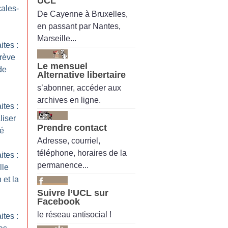
UCL
cales-
De Cayenne à Bruxelles,
en passant par Nantes,
Marseille...
ites :
rève
Le mensuel
de
Alternative libertaire
s’abonner, accéder aux
archives en ligne.
ites :
liser
Prendre contact
té
Adresse, courriel,
téléphone, horaires de la
ites :
permanence...
lle
 et la
Suivre l’UCL sur
Facebook
le réseau antisocial !
ites :