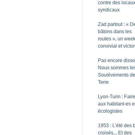
contre des locau
syndicaux
Zad partout : «
D
bâtons dans les
routes
», un wee
convivial et victo
Pas encore disso
Nous sommes le
Soulèvements de
Terre
Lyon-Turin : Fair
aux habitant-es e
écologistes
1953 : L’été des 
croisés... Et des