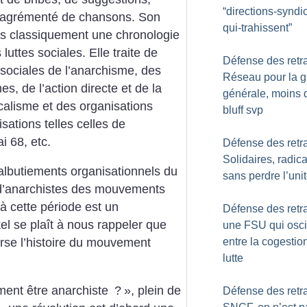
“directions-syndi
out agrémenté de chansons.
Son
qui-trahissent”
pas classiquement une chronologie
luttes sociales. Elle traite de
Défense des retra
s sociales de l’anarchisme, des
Réseau pour la g
es, de l’action directe et de la
générale, moins 
calisme et des organisations
bluff svp
isations telles celles de
i 68, etc.
Défense des retra
Solidaires, radica
balbutiements organisationnels du
sans perdre l’uni
 d’anarchistes des mouvements
à cette période est un
Défense des retra
l se plaît à nous rappeler que
une FSU qui osci
entre la cogestion
verse l’histoire du mouvement
lutte
ent être anarchiste
?
», plein de
Défense des retra