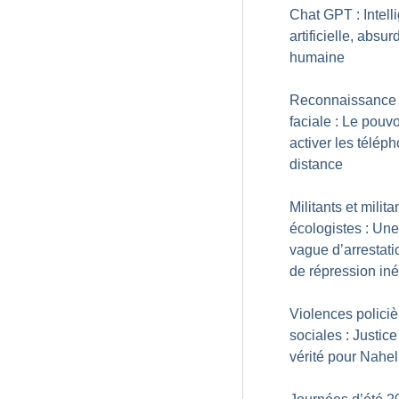
Chat GPT : Intell
artificielle, absur
humaine
Reconnaissance
faciale : Le pouvo
activer les télép
distance
Militants et milita
écologistes : Une
vague d’arrestati
de répression iné
Violences policiè
sociales : Justice
vérité pour Nahel