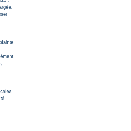
023 :
argée,
sser
!
plainte
lément
,
icales
ité
e