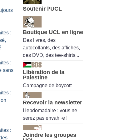
Soutenir l’UCL
ujours
Boutique UCL en ligne
ites :
Des livres, des
sé,
autocollants, des affiches,
é
des DVD, des tee-shirts...
ites :
e sans
Libération de la
Palestine
Campagne de boycott
ites :
 on
Recevoir la newsletter
Hebdomadaire : vous ne
serez pas envahi·e !
ites :
Joindre les groupes
 des