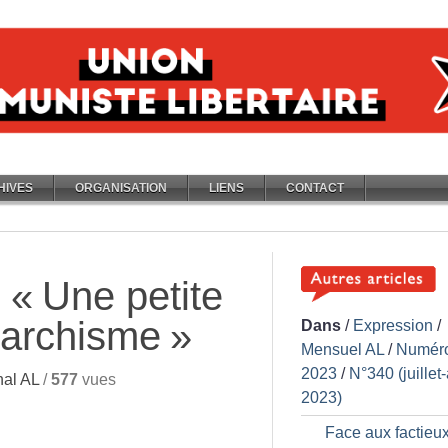
HIVES
ORGANISATION
LIENS
CONTACT
: «
Une petite
anarchisme
»
Dans
/
Expression
/
Mensuel AL
/
Numér
2023
/
N°340 (juillet
al AL
/
577
vues
2023)
Face aux factieu