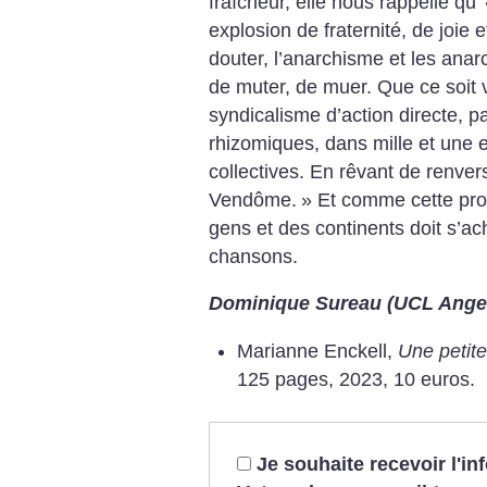
fraîcheur, elle nous rappelle qu’
explosion de fraternité, de joie e
douter, l’anarchisme et les anar
de muter, de muer. Que ce soit 
syndicalisme d’action directe, p
rhizomiques, dans mille et une e
collectives. En rêvant de renver
Vendôme.
»
Et comme cette pro
gens et des continents doit s’ac
chansons.
Dominique Sureau (UCL Ange
Marianne Enckell,
Une petite
125 pages, 2023, 10 euros.
Je souhaite recevoir l'i