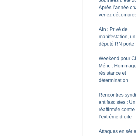
Journées d’été 2
Après l’année ch
venez décompre
Ain : Privé de
manifestation, un
député RN porte 
Weekend pour C
Méric : Hommage
résistance et
détermination
Rencontres synd
antifascistes : Un
réaffirmée contre
l’extrême droite
Attaques en séri