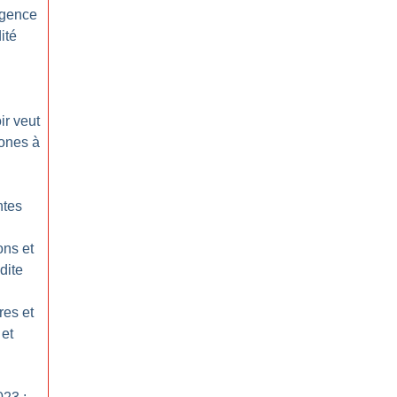
igence
dité
ir veut
hones à
ntes
ons et
dite
res et
 et