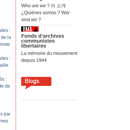
Who are we ? 의 소개
¿Quiénes somos ? Wer
sind wir ?
ites :
Fonds d’archives
de la
communistes
niste
libertaires
La mémoire du mouvement
ites :
depuis 1944
aille
és :
ide de
s par
mmes