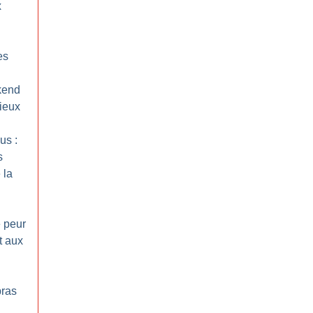
x
es
kend
rieux
us :
s
 la
e peur
t aux
bras