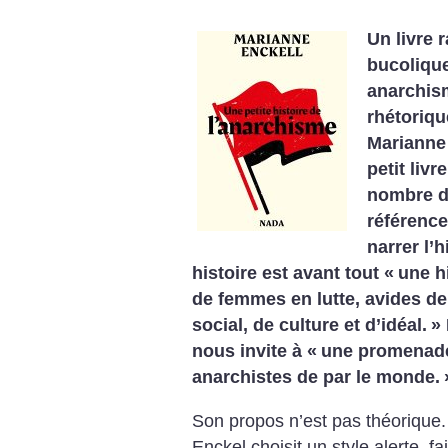
Un livre 
bucolique
anarchism
rhétoriqu
Marianne
petit liv
nombre d
référence
narrer l’
histoire est avant tout «
une h
de femmes en lutte, avides d
social, de culture et d’idéal.
»
nous invite à «
une promenad
anarchistes de par le monde.
Son propos n’est pas théorique
Enckel choisit un style alerte, f