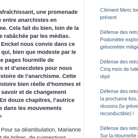
Clément Meric to
rafraîchissant, une promenade
présent
 entre anarchistes en
e. Cela fait du bien, loin de la
Défense des retra
e rabâchée par les médias.
Podomètre explo
 Enckel nous convie dans ce
grèvomètre mitig
re qui, bien que modeste par le
e pages fourmille de
Défense des retra
s et d’anecdotes pour nous
Cinq mois de lutt
histoire de l’anarchisme. Cette
répit
istoire bien réelle d’hommes et
Défense des retra
e savoir et de changement
la prochaine fois,
En douze chapitres, l’autrice
réussira (la grève
e dans les mouvements
reconductible)
!
»
Défense des retra
. Pour sa déambulation, Marianne
Sur la ritournelle
ait de bribes, de suggestions,