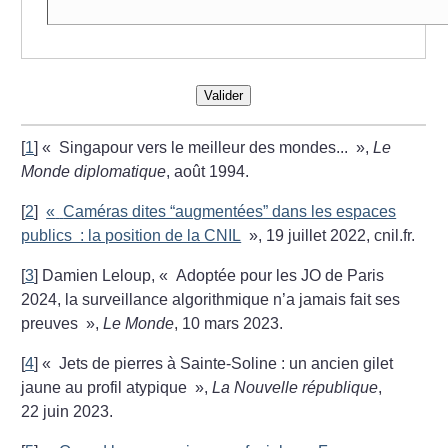
Valider
[
1
]
«
Singapour vers le meilleur des mondes...
»,
Le
Monde diplomatique
, août 1994.
[
2
]
«
Caméras dites “augmentées” dans les espaces
publics : la position de la CNIL
», 19 juillet 2022, cnil.fr.
[
3
]
Damien Leloup, «
Adoptée pour les JO de Paris
2024, la surveillance algorithmique n’a jamais fait ses
preuves
»,
Le Monde
, 10 mars 2023.
[
4
]
«
Jets de pierres à Sainte-Soline : un ancien gilet
jaune au profil atypique
»,
La Nouvelle république
,
22 juin 2023.