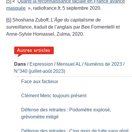
[
5
]
«
Quand la reconnaissance faciale en France avance
masquée
», radiofrance.fr, 5 septembre 2020.
[
6
]
Shoshana Zuboff,
L’Âge du capitalisme de
surveillance
, traduit de l’anglais par Bee Formentelli et
Anne-Sylvie Homassel, Zulma, 2020.
Dans
/
Expression
/
Mensuel AL
/
Numéros de 2023
/
N°340 (juillet-août 2023)
Face aux factieux
Clément Meric toujours présent
Défense des retraites : Podomètre explosé,
grèvomètre mitigé
Défense des retraites : Cinq mois de lutte sans répit