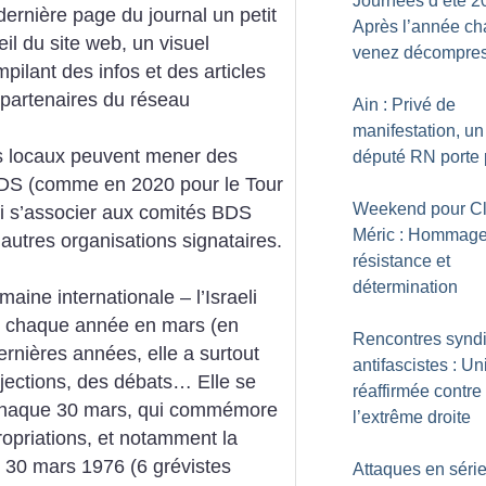
Journées d’été 2
 dernière page du journal un petit
Après l’année ch
il du site web, un visuel
venez décompre
ilant des infos et des articles
 partenaires du réseau
Ain : Privé de
manifestation, un
es locaux peuvent mener des
député RN porte 
DS (comme en 2020 pour le Tour
Weekend pour C
si s’associer aux comités BDS
Méric : Hommage
autres organisations signataires.
résistance et
détermination
ine internationale – l’Israeli
e chaque année en mars (en
Rencontres synd
rnières années, elle a surtout
antifascistes : Un
ojections, des débats… Elle se
réaffirmée contre
, chaque 30 mars, qui commémore
l’extrême droite
opriations, et notamment la
 30 mars 1976 (6 grévistes
Attaques en séri