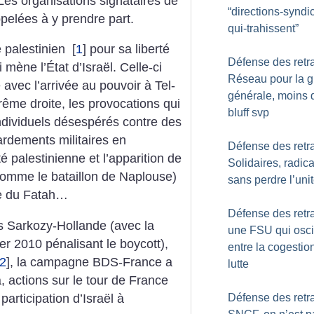
Les organisations signataires de
“directions-syndi
pelées à y prendre part.
qui-trahissent”
e palestinien
[
1
]
pour sa liberté
Défense des retra
 mène l’État d’Israël. Celle-ci
Réseau pour la g
avec l’arrivée au pouvoir à Tel-
générale, moins 
trême droite, les provocations qui
bluff svp
 individuels désespérés contre des
ardements militaires en
Défense des retra
rité palestinienne et l’apparition de
Solidaires, radica
comme le bataillon de Naplouse)
sans perdre l’uni
e du Fatah…
Défense des retra
s Sarkozy-Hollande (avec la
une FSU qui osci
ier 2010 pénalisant le boycott),
entre la cogestion
2
]
, la campagne BDS-France a
lutte
 actions sur le tour de France
 participation d’Israël à
Défense des retra