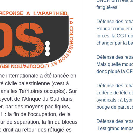
SNCF, on n’est p
fatigué-es
!
Défense des retra
Pour accumuler 
forces, la CGT do
changer par la b
Défense des retra
Mais quelle mou
donc piqué la C
e internationale a été lancée en
 civile palestinienne (c’est-à-
Défense des retra
 dans les Territoires occupés). Sur
cortège de tête et
ycott de l’Afrique du Sud dans
syndicats : à Lyo
ger, par des moyens pacifiques,
bouge de part et 
l : la fin de l’occupation, de la
Défense des retra
ur de séparation, la fin du blocus
il est grand temp
e droit au retour des réfugié
·
es