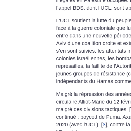
illégales en Palestine occupée. 
l’appel BDS, dont l’UCL, sont ap
L’UCL soutient la lutte du peupl
face à la guerre coloniale que lui
entre dans une nouvelle période 
Aviv d’une coalition droite et ex
s’en sont suivies, les attentats
colonies israéliennes, les bomb
représailles, la faillite de l’Auto
jeunes groupes de résistance (
indépendants du Hamas comm
Malgré la répression des année
circulaire Alliot-Marie du 12 févr
malgré des divisions tactiques
[
continué : boycott de Puma, Axa,
2020 (avec l’UCL)
[
3
]
, contre la