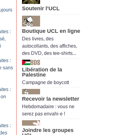
Soutenir l’UCL
ujours
Boutique UCL en ligne
ites :
Des livres, des
sé,
autocollants, des affiches,
é
des DVD, des tee-shirts...
ites :
e sans
Libération de la
Palestine
Campagne de boycott
ites :
 on
Recevoir la newsletter
Hebdomadaire : vous ne
serez pas envahi·e !
ites :
Joindre les groupes
 des