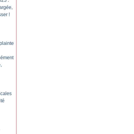
023 :
argée,
sser
!
plainte
lément
,
icales
ité
e