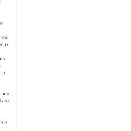
x
es
kend
rieux
us :
s
 la
e peur
t aux
bras