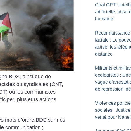
Chat GPT : Intell
artificielle, absur
humaine
Reconnaissance
faciale : Le pouvo
activer les télép
distance
Militants et milita
écologistes : Une
ne BDS, ainsi que de
vague d’arrestati
acistes ou syndicales (CNT,
de répression iné
 CGT) où les communistes
rticiper, plusieurs actions
Violences policiè
sociales : Justice
vérité pour Nahel
les mots d’ordre BDS sur nos
de communication
;