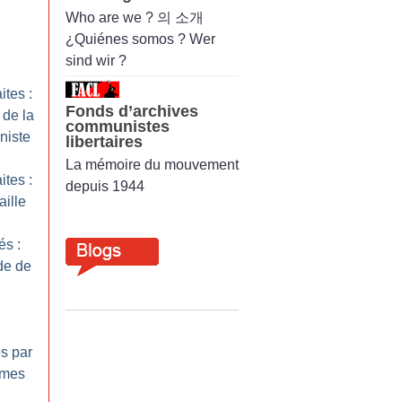
Who are we ? 의 소개
¿Quiénes somos ? Wer
sind wir ?
ites :
Fonds d’archives
de la
communistes
niste
libertaires
La mémoire du mouvement
ites :
depuis 1944
aille
és :
ide de
s par
mmes