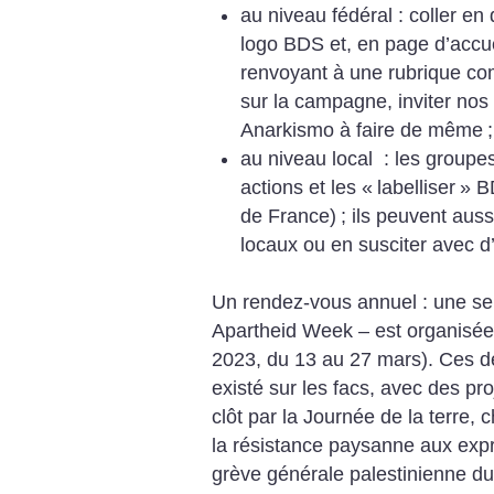
au niveau fédéral : coller en
logo BDS et, en page d’accue
renvoyant à une rubrique comp
sur la campagne, inviter nos
Anarkismo à faire de même
;
au niveau local : les group
actions et les «
labelliser
» B
de France)
; ils peuvent aus
locaux ou en susciter avec d’
Un rendez-vous annuel : une sema
Apartheid Week – est organisé
2023, du 13 au 27 mars). Ces de
existé sur les facs, avec des pr
clôt par la Journée de la terre
la résistance paysanne aux expr
grève générale palestinienne du