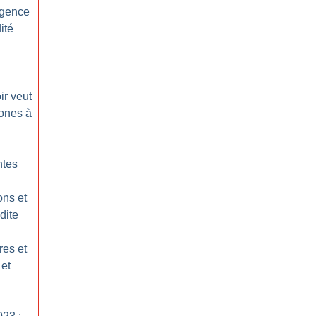
igence
dité
ir veut
hones à
ntes
ons et
dite
res et
 et