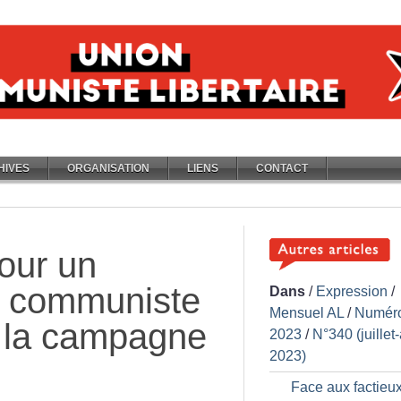
HIVES
ORGANISATION
LIENS
CONTACT
Pour un
 communiste
Dans
/
Expression
/
Mensuel AL
/
Numér
s la campagne
2023
/
N°340 (juillet
2023)
Face aux factieu