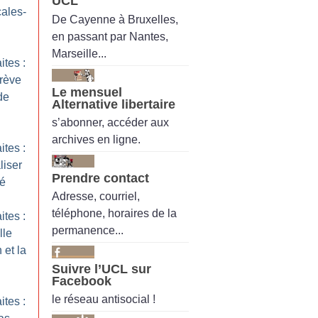
UCL
cales-
De Cayenne à Bruxelles,
en passant par Nantes,
Marseille...
ites :
rève
Le mensuel
de
Alternative libertaire
s’abonner, accéder aux
archives en ligne.
ites :
liser
Prendre contact
té
Adresse, courriel,
téléphone, horaires de la
ites :
permanence...
lle
 et la
Suivre l’UCL sur
Facebook
le réseau antisocial !
ites :