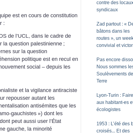
contre des locau
syndicaux
uipe est en cours de constitution
r :
Zad partout : «
D
bâtons dans les
BDS de l’UCL, dans le cadre de
routes
», un wee
r la question palestinienne
;
convivial et victo
ernes sur la question
éhension politique est en recul en
Pas encore disso
mouvement social – depuis les
Nous sommes le
Soulèvements de
Terre
ialiste et la vigilance antiraciste
Lyon-Turin : Fair
ur repousser autant les
aux habitant-es e
umentalisation antisémites que les
écologistes
lamo-gauchistes
») dont les
dont peut aussi user l’État
1953 : L’été des 
ême gauche, la minorité
croisés... Et des