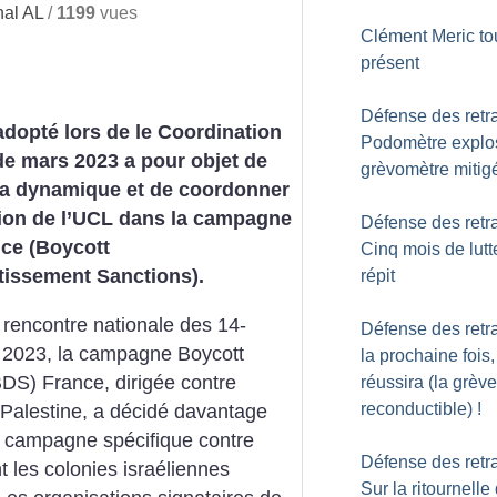
al AL
/
1199
vues
Clément Meric to
présent
Défense des retra
adopté lors de le Coordination
Podomètre explo
de mars 2023 a pour objet de
grèvomètre mitig
la dynamique et de coordonner
tion de l’UCL dans la campagne
Défense des retra
ce (Boycott
Cinq mois de lutt
tissement Sanctions).
répit
 rencontre nationale des 14-
Défense des retra
r 2023, la campagne Boycott
la prochaine fois,
DS) France, dirigée contre
réussira (la grève
reconductible)
!
n Palestine, a décidé davantage
ne campagne spécifique contre
Défense des retra
t les colonies israéliennes
Sur la ritournelle