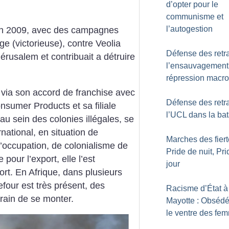
d’opter pour le
communisme et
l’autogestion
in 2009, avec des campagnes
ge (victorieuse), contre Veolia
Défense des retra
Jérusalem et contribuait a détruire
l’ensauvagement 
répression macro
via son accord de franchise avec
Défense des retra
onsumer Products et sa filiale
l’UCL dans la bat
au sein des colonies illégales, se
rnational, en situation de
Marches des fiert
d’occupation, de colonialisme de
Pride de nuit, Pr
pour l’export, elle l’est
jour
rt. En Afrique, dans plusieurs
four est très présent, des
Racisme d’État à
ain de se monter.
Mayotte : Obsédé
le ventre des fe