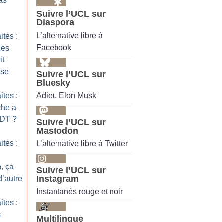
as
Suivre l’UCL sur
Diaspora
L’alternative libre à
ites :
Facebook
des
it
ase
Suivre l’UCL sur
Bluesky
Adieu Elon Musk
ites :
che a
FDT
?
Suivre l’UCL sur
Mastodon
ites :
L’alternative libre à Twitter
n, ça
Suivre l’UCL sur
Instagram
d’autre
Instantanés rouge et noir
ites :
s
Multilingue