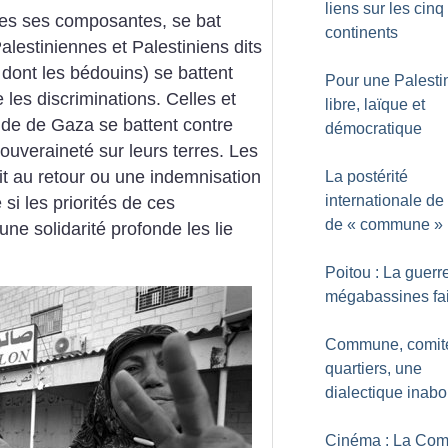
liens sur les cinq
tes ses composantes, se bat
continents
alestiniennes et Palestiniens dits
 dont les bédouins) se battent
Pour une Palesti
e les discriminations. Celles et
libre, laïque et
nde de Gaza se battent contre
démocratique
 souveraineté sur leurs terres. Les
oit au retour ou une indemnisation
La postérité
internationale de 
si les priorités de ces
de «
commune
»
ne solidarité profonde les lie
Poitou : La guerr
mégabassines fai
Commune, comit
quartiers, une
dialectique inabo
Cinéma : La Co