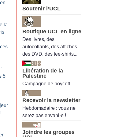
 en
Soutenir l’UCL
e la
Boutique UCL en ligne
is
Des livres, des
autocollants, des affiches,
ices
des DVD, des tee-shirts...
 :
Libération de la
Palestine
s 5
Campagne de boycott
Recevoir la newsletter
jeur
Hebdomadaire : vous ne
n
serez pas envahi·e !
Joindre les groupes
 en