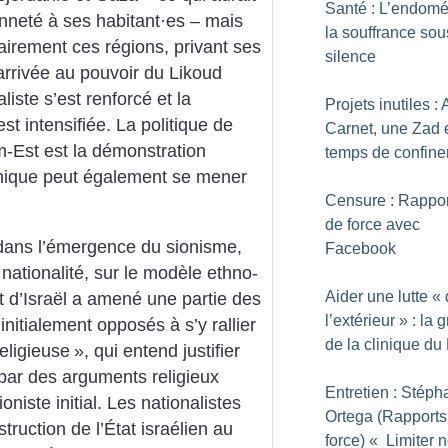
Santé : L’endomé
enneté à ses habitant
·
es – mais
la souffrance sou
airement ces régions, privant ses
silence
’arrivée au pouvoir du Likoud
liste s’est renforcé et la
Projets inutiles :
st intensifiée. La politique de
Carnet, une Zad 
m-Est est la démonstration
temps de confin
hnique peut également se mener
Censure : Rappor
de force avec
e dans l’émergence du sionisme,
Facebook
 nationalité, sur le modèle ethno-
Aider une lutte «
at d’Israël a amené une partie des
l’extérieur
» : la 
 initialement opposés à s’y rallier
de la clinique du
eligieuse
», qui entend justifier
i par des arguments religieux
Entretien : Stép
niste initial. Les nationalistes
Ortega (Rapports
nstruction de l’État israélien au
force) «
Limiter n