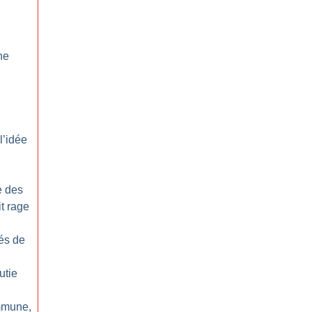
ne
l’idée
e des
t rage
és de
utie
mmune,