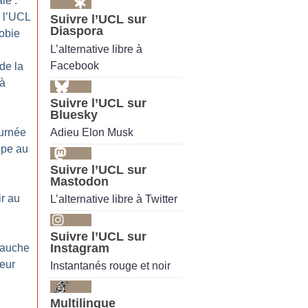
le :
 l’UCL
Suivre l’UCL sur
Diaspora
hobie
L’alternative libre à
Facebook
de la
 à
Suivre l’UCL sur
Bluesky
Adieu Elon Musk
urnée
ope au
Suivre l’UCL sur
Mastodon
ir au
L’alternative libre à Twitter
Suivre l’UCL sur
Instagram
bauche
leur
Instantanés rouge et noir
Multilingue