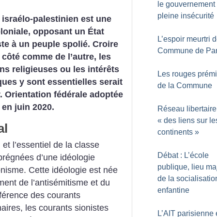
le gouvernement
pleine insécurité
t israélo-palestinien est une
loniale, opposant un État
L’espoir meurtri d
ste à un peuple spolié. Croire
Commune de Par
 côté comme de l’autre, les
ns religieuses ou les intérêts
Les rouges prém
es y sont essentielles serait
de la Commune
r. Orientation fédérale adoptée
 en juin 2020.
Réseau libertaire
«
des liens sur le
al
continents
»
 et l’essentiel de la classe
Débat : L’école
prégnées d’une idéologie
publique, lieu ma
sionisme. Cette idéologie est née
de la socialisatio
ent de l’antisémitisme et du
enfantine
fférence des courants
aires, les courants sionistes
L’AIT parisienne