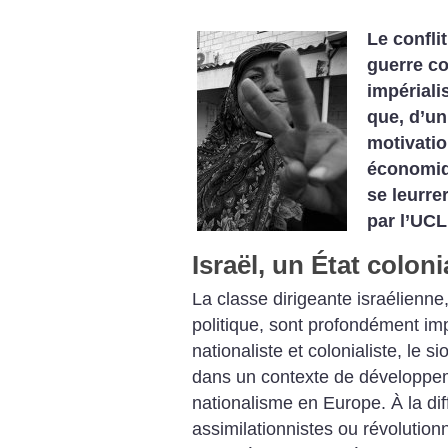
Le confli
guerre co
impériali
que, d’un
motivatio
économiqu
se leurre
par l’UCL
Israël, un État coloni
La classe dirigeante israélienne,
politique, sont profondément im
nationaliste et colonialiste, le 
dans un contexte de développem
nationalisme en Europe. À la di
assimilationnistes ou révolutionn