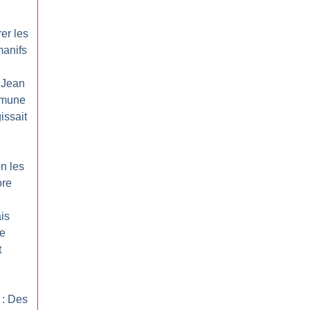
rer les
manifs
 Jean
mune
gissait
n les
ore
is
re
t
 : Des