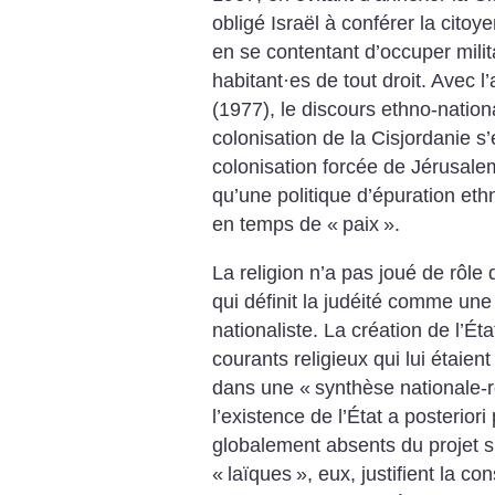
obligé Israël à conférer la citoy
en se contentant d’occuper milit
habitant
·
es de tout droit. Avec l
(1977), le discours ethno-nationa
colonisation de la Cisjordanie s’e
colonisation forcée de Jérusale
qu’une politique d’épuration et
en temps de «
paix
».
La religion n’a pas joué de rôl
qui définit la judéité comme une
nationaliste. La création de l’Ét
courants religieux qui lui étaient
dans une «
synthèse nationale-r
l’existence de l’État a posterior
globalement absents du projet sio
«
laïques
», eux, justifient la co