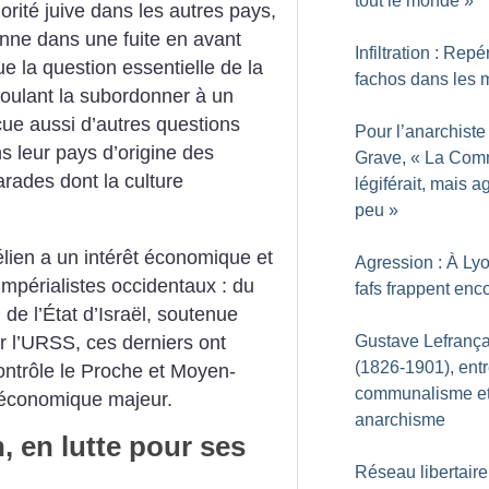
tout le monde
»
orité juive dans les autres pays,
ienne dans une fuite en avant
Infiltration : Repé
ue la question essentielle de la
fachos dans les 
 voulant la subordonner à un
acue aussi d’autres questions
Pour l’anarchiste
s leur pays d’origine des
Grave, «
La Com
arades dont la culture
légiférait, mais a
peu
»
élien a un intérêt économique et
Agression : À Lyo
impérialistes occidentaux : du
fafs frappent enc
 de l’État d’Israël, soutenue
r l’URSS, ces derniers ont
Gustave Lefrança
(1826-1901), ent
ontrôle le Proche et Moyen-
communalisme e
t économique majeur.
anarchisme
, en lutte pour ses
Réseau libertaire