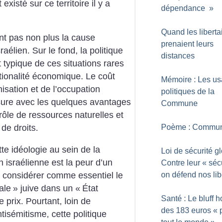
isté sur ce territoire il y a
dépendance
»
Quand les liberta
nt pas non plus la cause
prenaient leurs
élien. Sur le fond, la politique
distances
 typique de ces situations rares
ationalité économique. Le coût
Mémoire : Les u
isation et de l’occupation
politiques de la
ure avec les quelques avantages
Commune
rôle de ressources naturelles et
Poème : Commu
 de droits.
te idéologie au sein de la
Loi de sécurité gl
n israélienne est la peur d’un
Contre leur «
séc
on défend nos lib
 considérer comme essentiel le
ale
» juive dans un «
État
Santé : Le bluff 
le prix. Pourtant, loin de
des 183 euros «
tisémitisme, cette politique