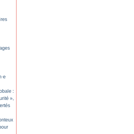
ires
sages
n
·
e
obale :
urité
»,
ertés
honteux
pour