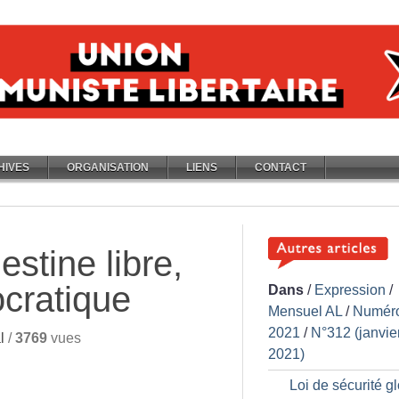
HIVES
ORGANISATION
LIENS
CONTACT
stine libre,
ocratique
Dans
/
Expression
/
Mensuel AL
/
Numér
2021
/
N°312 (janvie
l
/
3769
vues
2021)
Loi de sécurité gl