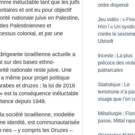
mme inéluctable tant que les juifs
ordre dispersé
ritaires et ont eu pour objectif
rité nationale juive en Palestine,
Jeu vidéo : «
Fin
 des Palestiniennes et
Him
!
» Un syndi
cessus colonial, et par une
contre le sexisme
Ubisoft
dirigeante israélienne actuelle a
Inceste : La plus
at sur des bases ethno-
précoce des viol
rité nationale reste juive. Une
patriarcales
e a même pour projet politique
Statistique : Le
arabes et druzes : la loi de 2018
terrorisme n’a pa
» est la conséquence inéluctable
visage que l’on cr
stance depuis 1948.
Métallurgie : Flo
la société israélienne, modelée
passe, Mittal rap
une identité, est communautarisée
n
·
nes – y compris les Druzes –