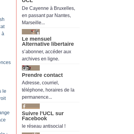
UCL
De Cayenne à Bruxelles,
en passant par Nantes,
ish
Marseille...
cat
 à
Le mensuel
Alternative libertaire
s’abonner, accéder aux
archives en ligne.
ences
Prendre contact
Adresse, courriel,
téléphone, horaires de la
s le
permanence...
oit
range
Suivre l’UCL sur
Facebook
ace
le réseau antisocial !