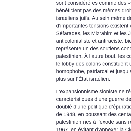
sont considéré
·
es comme des «
bénéficient pas des mêmes droit
israéliens juifs. Au sein même de
d’importantes tensions existent 
Séfarades, les Mizrahim et les J
anticolonialiste et antiraciste, b
représente un des soutiens conc
palestinien. À l’autre bout, les c
le lobby des colons constituent u
homophobe, patriarcal et jusqu’
plus sur l’État israélien.
L’expansionnisme sioniste ne r
caractéristiques d’une guerre d
doublé d’une politique d’épurati
de 1948, en poussant des centain
palestinien
·
nes à l’exode sans re
1967, en évitant d’annexer la Ci