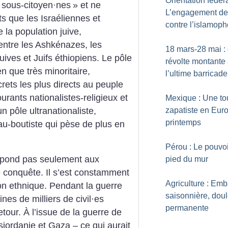
Orientation fédéra
sous-citoyen
·
nes
» et ne
L’engagement de
s que les Israéliennes et
contre l’islamop
 la population juive,
entre les Ashkénazes, les
18 mars-28 mai : 
uives et Juifs éthiopiens. Le pôle
révolte montante
ien que très minoritaire,
l’ultime barricade
rets les plus directs au peuple
ourants nationalistes-religieux et
Mexique : Une to
n pôle ultranationaliste,
zapatiste en Eur
printemps
au-boutiste qui pèse de plus en
Pérou : Le pouvo
épond pas seulement aux
pied du mur
e conquête. Il s’est constamment
Agriculture : Em
on ethnique. Pendant la guerre
saisonnière, dou
es de milliers de civil
·
es
permanente
tour. À l’issue de la guerre de
sjordanie et Gaza – ce qui aurait