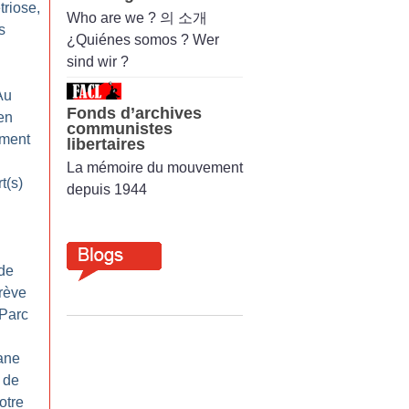
triose,
Who are we ? 의 소개
s
¿Quiénes somos ? Wer
sind wir ?
 Au
Fonds d’archives
en
communistes
ement
libertaires
La mémoire du mouvement
t(s)
depuis 1944
de
grève
 Parc
hane
 de
otre