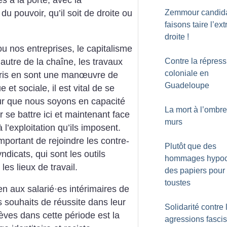
es à la porte, avec la
Zemmour candida
du pouvoir, qu’il soit de droite ou
faisons taire l’ex
droite
!
u nos entreprises, le capitalisme
’autre de la chaîne, les travaux
Contre la répress
coloniale en
aris en sont une manœuvre de
Guadeloupe
 et sociale, il est vital de se
r que nous soyons en capacité
La mort à l’ombr
r se battre ici et maintenant face
murs
’exploitation qu’ils imposent.
important de rejoindre les contre-
Plutôt que des
dicats, qui sont les outils
hommages hypocr
les lieux de travail.
des papiers pour
toustes
en aux salarié
·
es intérimaires de
 souhaits de réussite dans leur
Solidarité contre 
èves dans cette période est la
agressions fascis