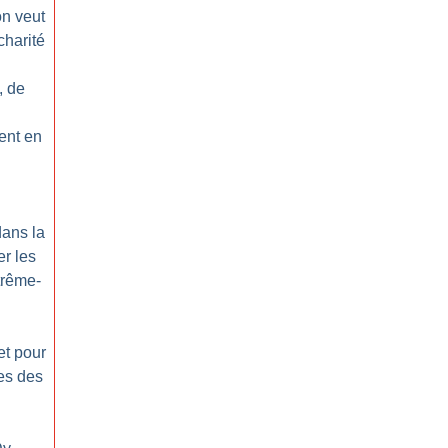
on veut
charité
, de
rent en
dans la
r les
trême-
et pour
tes des