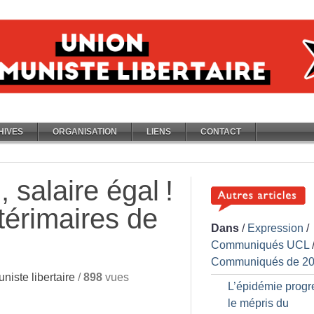
HIVES
ORGANISATION
LIENS
CONTACT
, salaire égal
!
térimaires de
Dans
/
Expression
/
Communiqués UCL
Communiqués de 2
iste libertaire
/
898
vues
L’épidémie progr
le mépris du