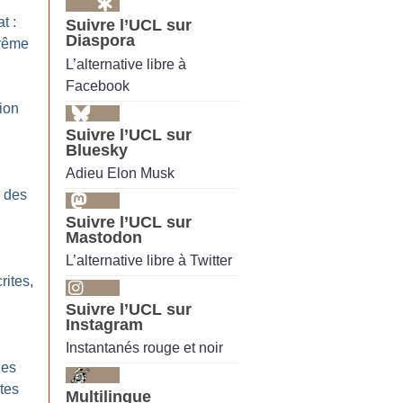
t :
Suivre l’UCL sur
Diaspora
trême
L’alternative libre à
Facebook
ion
Suivre l’UCL sur
Bluesky
Adieu Elon Musk
e des
Suivre l’UCL sur
Mastodon
L’alternative libre à Twitter
ites,
Suivre l’UCL sur
Instagram
Instantanés rouge et noir
les
tes
Multilingue