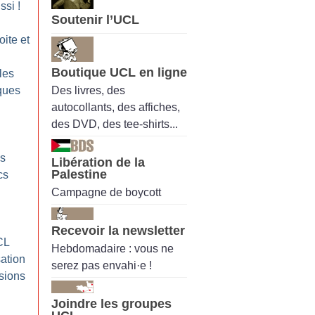
ssi
!
Soutenir l’UCL
oite et
Boutique UCL en ligne
les
Des livres, des
ques
autocollants, des affiches,
des DVD, des tee-shirts...
es
Libération de la
Palestine
cs
Campagne de boycott
Recevoir la newsletter
CL
Hebdomadaire : vous ne
ation
serez pas envahi·e !
ssions
Joindre les groupes