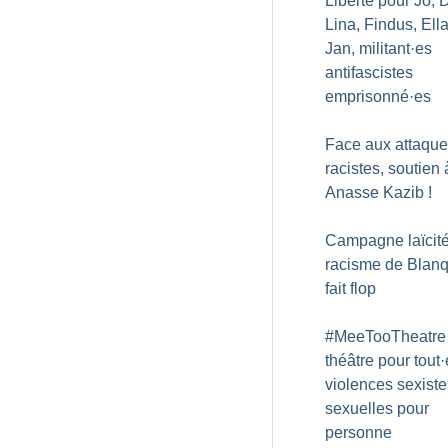
Liberté pour Jo, 
Lina, Findus, Ella
Jan, militant
·
es
antifascistes
emprisonné
·
es
Face aux attaqu
racistes, soutien 
Anasse Kazib
!
Campagne laïcité 
racisme de Blan
fait flop
#MeeTooTheatre 
théâtre pour tout
·
violences sexiste
sexuelles pour
personne