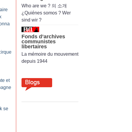
Who are we ? 의 소개
laire
¿Quiénes somos ? Wer
x
sind wir ?
Bonna
Fonds d’archives
communistes
libertaires
cirque
La mémoire du mouvement
depuis 1944
te et
pagne
k se