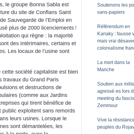
res, le groupe Bonna Sabla est
Soutenons les po
eture du site de Conflans Saint
sans-papiers
n de Sauvegarde de l’Emploi en
Référendum en
usé plus de 2000 licenciements
!
Kanaky : fausse v
xploitation qui règne : la majorité
mais vrai désave
sont des intérimaires, certains et
colonialisme fran
s. Les locaux de l’usine sont
La mort dans la
Manche
cette société capitaliste est bien
es travaux du Grand Paris
Soutien aux milit
pulsions et destructions de
agressé
·
es lors 
pulaires (comme aux Jardins
meeting du fascis
ntreprises qui tirent bénéfice de
Zemmour
t public exploitent sans remords
ans leurs usines. Lorsque le
Vive la résistanc
sines sont démantelées, les
peuples du Roja