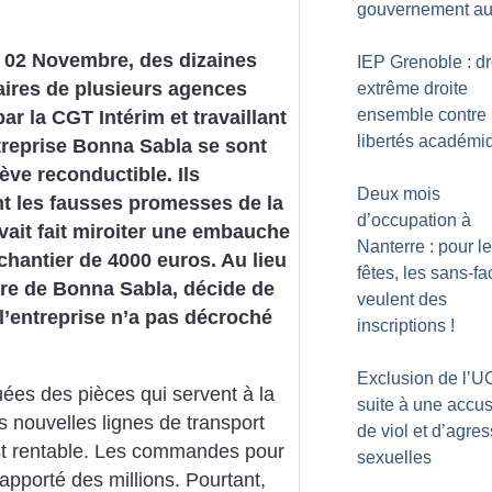
gouvernement au
 02 Novembre, des dizaines
IEP Grenoble : dr
aires de plusieurs agences
extrême droite
ensemble contre 
ar la CGT Intérim et travaillant
libertés académi
treprise Bonna Sabla se sont
ève reconductible. Ils
Deux mois
t les fausses promesses de la
d’occupation à
avait fait miroiter une embauche
Nanterre : pour l
chantier de 4000 euros. Au lieu
fêtes, les sans-fa
ère de Bonna Sabla, décide de
veulent des
 l’entreprise n’a pas décroché
inscriptions
!
Exclusion de l’U
quées des pièces qui servent à la
suite à une accus
s nouvelles lignes de transport
de viol et d’agre
st rentable. Les commandes pour
sexuelles
rapporté des millions. Pourtant,