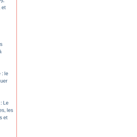
Dy,
 et
es
à
: le
quer
: Le
es, les
s et