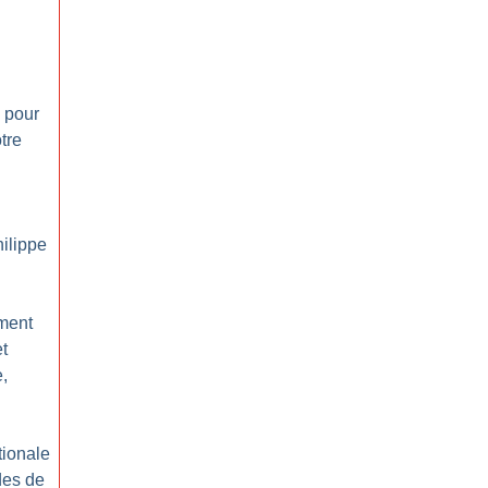
 pour
tre
hilippe
ement
et
e,
tionale
des de