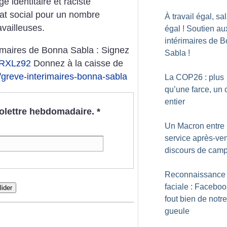
 identitaire et raciste
at social pour un nombre
À travail égal, sa
availleuses.
égal
! Soutien au
intérimaires de 
rimaires de Bonna Sabla :
Signez
Sabla
!
MBRXLz92
Donnez à la caisse de
/greve-interimaires-bonna-sabla
La COP26 : plus
qu’une farce, un 
entier
nfolettre hebdomadaire.
*
Un Macron entre
service après-ven
discours de cam
Reconnaissance
faciale : Faceboo
lider
fout bien de notre
gueule