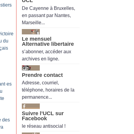
UCL
stiers
De Cayenne à Bruxelles,
en passant par Nantes,
Marseille...
ictoire
Le mensuel
u du
Alternative libertaire
çais
s’abonner, accéder aux
archives en ligne.
Prendre contact
Adresse, courriel,
ant
·
es
téléphone, horaires de la
du
permanence...
te
Suivre l’UCL sur
Facebook
e des
le réseau antisocial !
va