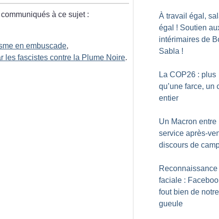
 communiqués à ce sujet :
À travail égal, sa
égal
! Soutien au
intérimaires de 
cisme en embuscade
,
Sabla
!
 les fascistes contre la Plume Noire
.
La COP26 : plus
qu’une farce, un 
entier
Un Macron entre
service après-ven
discours de cam
Reconnaissance
faciale : Faceboo
fout bien de notre
gueule