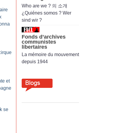
Who are we ? 의 소개
laire
¿Quiénes somos ? Wer
x
sind wir ?
Bonna
Fonds d’archives
communistes
libertaires
cirque
La mémoire du mouvement
depuis 1944
te et
pagne
k se