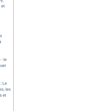
Dy,
 et
es
à
: le
quer
: Le
es, les
s et