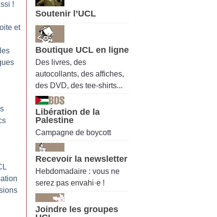
ssi
!
Soutenir l’UCL
oite et
Boutique UCL en ligne
les
Des livres, des
ques
autocollants, des affiches,
des DVD, des tee-shirts...
es
Libération de la
Palestine
cs
Campagne de boycott
Recevoir la newsletter
CL
Hebdomadaire : vous ne
ation
serez pas envahi·e !
ssions
Joindre les groupes