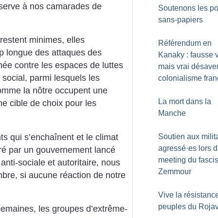
éserve à nos camarades de
Soutenons les po
sans-papiers
 restent minimes, elles
Référendum en
rop longue des attaques des
Kanaky : fausse v
née contre les espaces de luttes
mais vrai désave
social, parmi lesquels les
colonialisme fran
comme la nôtre occupent une
La mort dans la
e cible de choix pour les
Manche
s qui s’enchaînent et le climat
Soutien aux milit
agressé
·
es lors 
éré par un gouvernement lancé
meeting du fascis
anti-sociale et autoritaire, nous
Zemmour
bre, si aucune réaction de notre
Vive la résistanc
peuples du Roja
emaines, les groupes d’extrême-