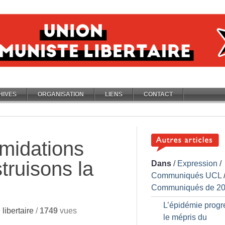
HIVES
ORGANISATION
LIENS
CONTACT
imidations
truisons la
Dans
/
Expression
/
Communiqués UCL
Communiqués de 2
L’épidémie progr
libertaire
/
1749
vues
le mépris du