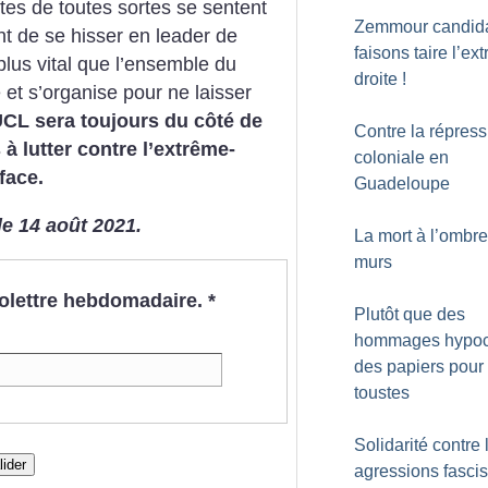
stes de toutes sortes se sentent
Zemmour candida
nt de se hisser en leader de
faisons taire l’ex
plus vital que l’ensemble du
droite
!
t s’organise pour ne laisser
UCL sera toujours du côté de
Contre la répress
 à lutter contre l’extrême-
coloniale en
face.
Guadeloupe
le 14 août 2021.
La mort à l’ombr
murs
nfolettre hebdomadaire.
*
Plutôt que des
hommages hypocr
des papiers pour
toustes
Solidarité contre 
lider
agressions fascis