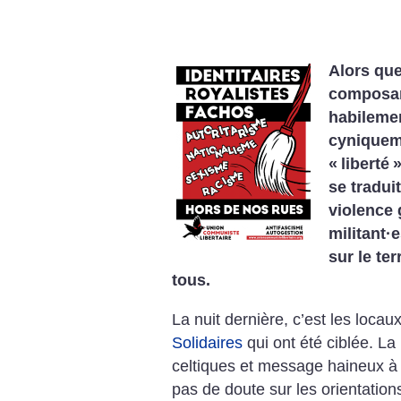
Alors que
composan
habileme
cyniquem
«
liberté
»
se tradui
violence 
militant
·
e
sur le ter
tous.
La nuit dernière, c’est les locau
Solidaires
qui ont été ciblée. La
celtiques et message haineux à 
pas de doute sur les orientation