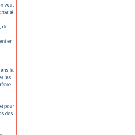
on veut
charité
, de
rent en
dans la
r les
trême-
et pour
tes des