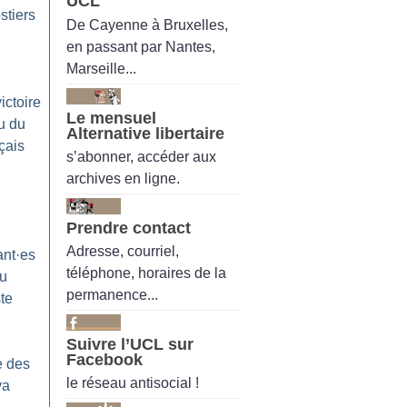
UCL
stiers
De Cayenne à Bruxelles,
en passant par Nantes,
Marseille...
ictoire
Le mensuel
u du
Alternative libertaire
çais
s’abonner, accéder aux
archives en ligne.
Prendre contact
Adresse, courriel,
ant
·
es
téléphone, horaires de la
du
permanence...
te
Suivre l’UCL sur
Facebook
e des
le réseau antisocial !
va