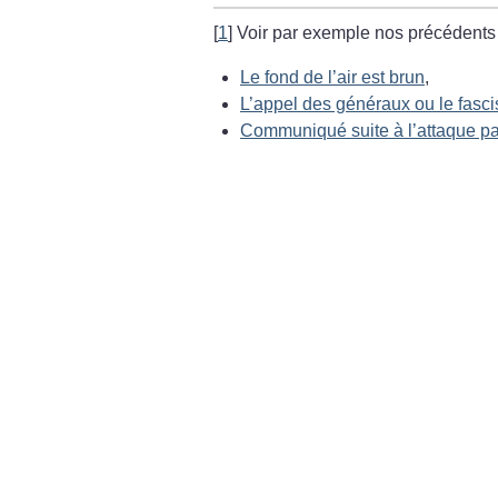
[
1
]
Voir par exemple nos précédents
Le fond de l’air est brun
,
L’appel des généraux ou le fas
Communiqué suite à l’attaque par