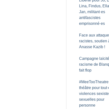
Liberté pour Jo, 
Lina, Findus, Ella
Jan, militant
·
es
antifascistes
emprisonné
·
es
Face aux attaqu
racistes, soutien 
Anasse Kazib
!
Campagne laïcité 
racisme de Blan
fait flop
#MeeTooTheatre 
théâtre pour tout
·
violences sexiste
sexuelles pour
personne