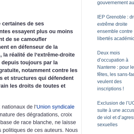
gouvernement au
IEP Grenoble : dr
 certaines de ses
extrême droite
tes essayent plus ou moins
ensemble contre 
libertés académi
nt de se camoufler
ent en défenseur de la
Deux mois
, la réalité de l’extrême-droite
d’occupation à
t depuis toujours par la
Nanterre : pour l
gratuite, notamment contre les
fêtes, les sans-fa
s et structures qui défendent
veulent des
rain les droits de toutes et
inscriptions
!
Exclusion de l’U
x nationaux de l’
Union syndicale
suite à une accus
 nature des dégradations, croix
de viol et d’agre
base de race blanche, ne laisse
sexuelles
s politiques de ces auteurs. Nous