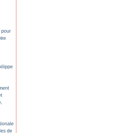
 pour
tre
hilippe
ement
et
e,
tionale
des de