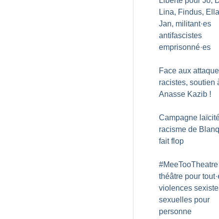
Liberté pour Jo, 
Lina, Findus, Ella
Jan, militant
·
es
antifascistes
emprisonné
·
es
Face aux attaqu
racistes, soutien 
Anasse Kazib
!
Campagne laïcité 
racisme de Blan
fait flop
#MeeTooTheatre 
théâtre pour tout
·
violences sexiste
sexuelles pour
personne