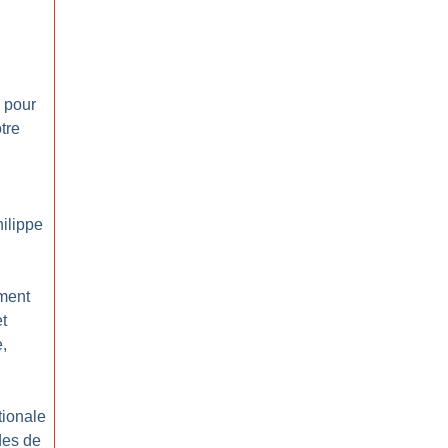
 pour
tre
hilippe
ement
et
e,
tionale
des de