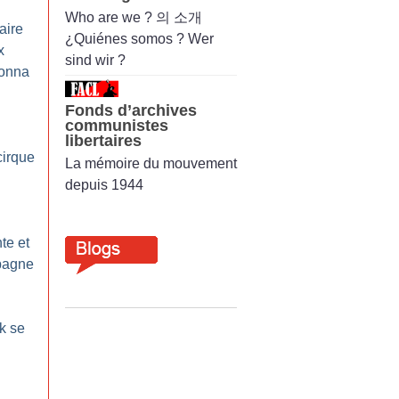
Who are we ? 의 소개
laire
¿Quiénes somos ? Wer
x
sind wir ?
Bonna
Fonds d’archives
communistes
libertaires
cirque
La mémoire du mouvement
depuis 1944
te et
pagne
k se