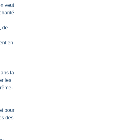
on veut
charité
, de
rent en
dans la
r les
trême-
et pour
tes des