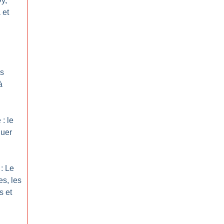
Dy,
 et
es
à
: le
quer
: Le
es, les
s et