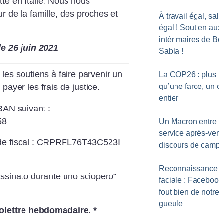
utte en Italie. Nous nous
r de la famille, des proches et
À travail égal, sa
égal
! Soutien au
intérimaires de 
e 26 juin 2021
Sabla
!
 les soutiens à faire parvenir un
La COP26 : plus
qu’une farce, un 
 payer les frais de justice.
entier
BAN suivant :
58
Un Macron entre
service après-ven
ode fiscal : CRPRFL76T43C523I
discours de cam
Reconnaissance
assinato durante uno sciopero”
faciale : Faceboo
fout bien de notre
gueule
nfolettre hebdomadaire.
*