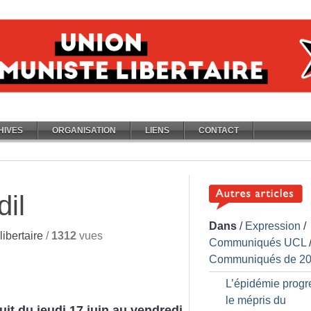
HIVES
ORGANISATION
LIENS
CONTACT
dil
Dans
/
Expression
/
ibertaire
/
1312
vues
Communiqués UCL
Communiqués de 2
L’épidémie progr
le mépris du
uit du jeudi 17 juin au vendredi