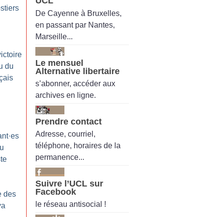
UCL
stiers
De Cayenne à Bruxelles,
en passant par Nantes,
Marseille...
ictoire
Le mensuel
u du
Alternative libertaire
çais
s’abonner, accéder aux
archives en ligne.
Prendre contact
Adresse, courriel,
ant
·
es
téléphone, horaires de la
du
permanence...
te
Suivre l’UCL sur
Facebook
e des
le réseau antisocial !
va