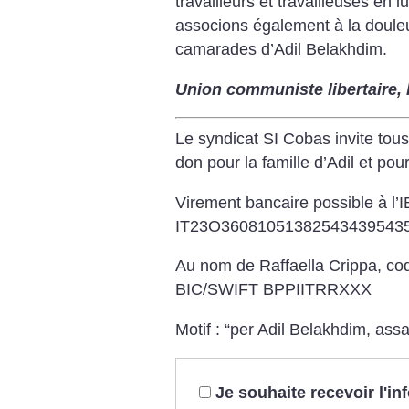
travailleurs et travailleuses en l
associons également à la douleu
camarades d’Adil Belakhdim.
Union communiste libertaire, l
Le syndicat SI Cobas invite tous
don pour la famille d’Adil et pour
Virement bancaire possible à l’I
IT23O36081051382543439543
Au nom de Raffaella Crippa, c
BIC/SWIFT BPPIITRRXXX
Motif : “per Adil Belakhdim, ass
Je souhaite recevoir l'i