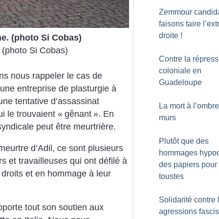
Zemmour candida
faisons taire l’ex
droite
!
e. (photo Si Cobas)
 (photo Si Cobas)
Contre la répress
coloniale en
ns nous rappeler le cas de
Guadeloupe
ne entreprise de plasturgie à
une tentative d’assassinat
La mort à l’ombr
 le trouvaient «
gênant
». En
murs
syndicale peut être meurtrière.
Plutôt que des
 meurtre d’Adil, ce sont plusieurs
hommages hypocr
rs et travailleuses qui ont défilé à
des papiers pour
 droits et en hommage à leur
toustes
Solidarité contre 
pporte tout son soutien aux
agressions fascis