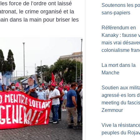
 les force de l’ordre ont laissé
Soutenons les po
atronat, le crime organisé et la
sans-papiers
in dans la main pour briser les
Référendum en
Kanaky : fausse v
mais vrai désave
colonialisme fran
La mort dans la
Manche
Soutien aux milit
agressé
·
es lors 
meeting du fascis
Zemmour
Vive la résistanc
peuples du Roja