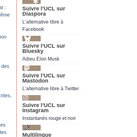
t :
Suivre l’UCL sur
Diaspora
trême
L’alternative libre à
Facebook
ion
Suivre l’UCL sur
Bluesky
Adieu Elon Musk
e des
Suivre l’UCL sur
Mastodon
L’alternative libre à Twitter
ites,
Suivre l’UCL sur
Instagram
Instantanés rouge et noir
les
tes
Multilingue