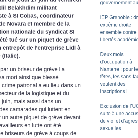
gouvernement au
Adil Belakhdim militant
ste à SI Cobas, coordinateur
IEP Grenoble : dr
 de Novara et membre de la
extrême droite
ion nationale du syndicat SI
ensemble contre 
été tué sur un piquet de grève
libertés académi
 entrepôt de l’entreprise Lidl à
Deux mois
(Italie).
d’occupation à
 par un briseur de grève l’a
Nanterre : pour l
fêtes, les sans-fa
sa mort ainsi que blessé
veulent des
crime patronal a eu lieu dans un
inscriptions
!
ecteur de la logistique et du
 juin, mais aussi dans un
Exclusion de l’U
 des camarades qui luttent en
suite à une accus
sur un autre piquet de grève devant
de viol et d’agre
vailleurs en lutte ont été
sexuelles
de briseurs de grève à coups de