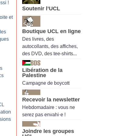
ssi
!
Soutenir l’UCL
oite et
Boutique UCL en ligne
les
Des livres, des
ques
autocollants, des affiches,
des DVD, des tee-shirts...
es
Libération de la
Palestine
cs
Campagne de boycott
Recevoir la newsletter
CL
Hebdomadaire : vous ne
ation
serez pas envahi·e !
ssions
Joindre les groupes