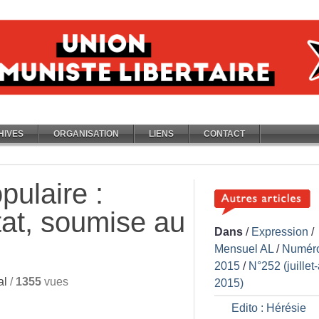
HIVES
ORGANISATION
LIENS
CONTACT
pulaire :
tat, soumise au
Dans
/
Expression
/
Mensuel AL
/
Numér
2015
/
N°252 (juillet
al
/
1355
vues
2015)
Edito : Hérésie