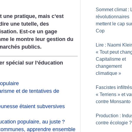
Sommet climat : 
t une pratique, mais c’est
révolutionnaires
ire une tutelle, des
mettent le cap sur
Cop
isation. Est-ce un gage
me le montre leur gestion du
Lire : Naomi Klei
marchés publics.
«
Tout peut chang
Capitalisme et
er spécial sur l’éducation
changement
climatique
»
populaire
Fascistes infiltrés
risme et de tentatives de
«
Terriens
» et va
contre Monsanto
unesse étaient subversives
Production : Indus
ucation populaire, au juste
?
contre écologie
?
 communes, apprendre ensemble