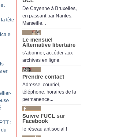
UCL
 et
De Cayenne à Bruxelles,
en passant par Nantes,
la tête
Marseille...
dicale
Le mensuel
Alternative libertaire
s’abonner, accéder aux
archives en ligne.
ls
s en
Prendre contact
Adresse, courriel,
téléphone, horaires de la
llier-
permanence...
ieuse
é
Suivre l’UCL sur
Facebook
PTT :
le réseau antisocial !
 du