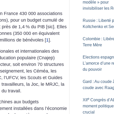
modèle
» pour
invisibiliser les
en France 430 000 associations
ions), pour un budget cumulé de
Russie : Liberté 
t près de 1,4
% du PIB [sic]. Elles
Koltchenko et Se
onnes (350 000 en équivalent
Colombie : Libére
 millions de bénévoles
[
1
]
.
Terre Mère
ionales et internationales des
Elections espagn
ducation populaire (Cnajep)
L’amorce d’une r
teur, soit environ 70 structures
du pouvoir
enseignement, les Céméa, les
, l’UFCV, les Scouts et Guides
Gard : Au coude 
travailleurs, la Joc, le MRJC, la
coude avec Raa
du travail.
e
XII
Congrès d’AL
chines aux budgets
moment politique
ement installées dans l’économie
crucial