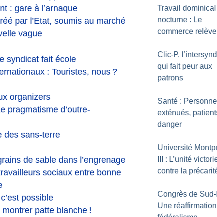
t : gare à l’arnaque
Travail dominical
nocturne : Le
Agréé par l’Etat, soumis au marché
commerce relève 
velle vague
Clic-P, l’intersyn
 syndicat fait école
qui fait peur aux
ernationaux : Touristes, nous
?
patrons
ux organizers
Santé : Personne
e pragmatisme d’outre-
exténués, patient
danger
 des sans-terre
Université Montpe
III : L’unité victor
rains de sable dans l’engrenage
contre la précarit
travailleurs sociaux entre bonne
e
Congrès de Sud-
c’est possible
Une réaffirmation
ut montrer patte blanche
!