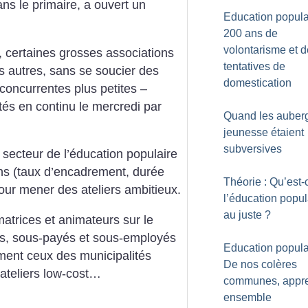
ans le primaire, a ouvert un
Education populai
200 ans de
volontarisme et d
 certaines grosses associations
tentatives de
s autres, sans se soucier des
domestication
 concurrentes plus petites –
ités en continu le mercredi par
Quand les auber
jeunesse étaient
subversives
e secteur de l’éducation populaire
ons (taux d’encadrement, durée
Théorie : Qu’est-
pour mener des ateliers ambitieux.
l’éducation popul
au juste
?
atrices et animateurs sur le
més, sous-payés et sous-employés
Education populai
mment ceux des municipalités
De nos colères
teliers low-cost…
communes, appr
ensemble