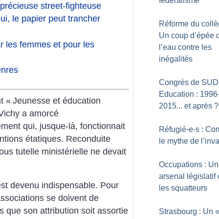
fédéralisme
précieuse street-fighteuse
i, le papier peut trancher
Réforme du collè
Un coup d’épée 
r les femmes et pour les
l’eau contre les
inégalités
enres
Congrès de SUD
Education : 1996
t «
Jeunesse et éducation
2015... et après
?
 Vichy a amorcé
ement qui, jusque-là, fonctionnait
Réfugié-e-s : Co
tions étatiques. Reconduite
le mythe de l’inv
ous tutelle ministérielle ne devait
Occupations : Un
arsenal législatif
est devenu indispensable. Pour
les squatteurs
 associations se doivent de
s que son attribution soit assortie
Strasbourg : Un 