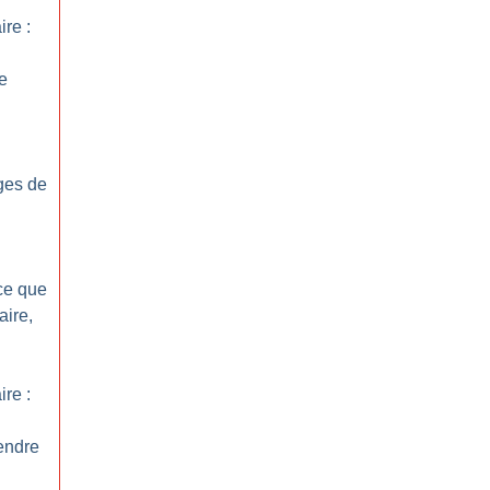
re :
e
ges de
ce que
aire,
re :
endre