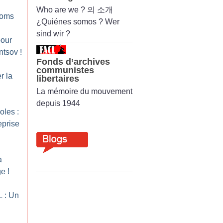
Who are we ? 의 소개
 Roms
¿Quiénes somos ? Wer
sind wir ?
pour
ntsov
!
Fonds d’archives
communistes
r la
libertaires
La mémoire du mouvement
depuis 1944
oles :
eprise
à
ge
!
 : Un