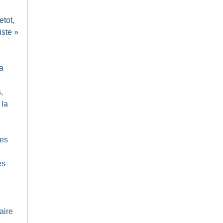
etot,
iste
»
n
a
,
 la
des
es
aire