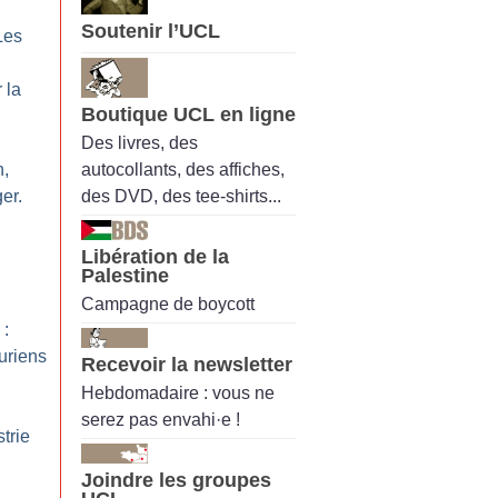
Soutenir l’UCL
Les
 la
Boutique UCL en ligne
Des livres, des
autocollants, des affiches,
n,
des DVD, des tee-shirts...
er.
Libération de la
Palestine
Campagne de boycott
 :
uriens
Recevoir la newsletter
Hebdomadaire : vous ne
serez pas envahi·e !
trie
Joindre les groupes