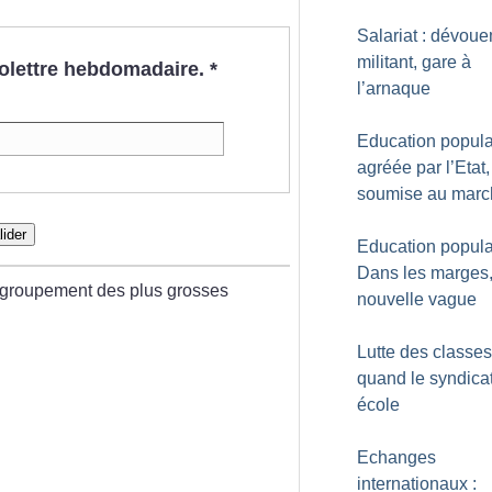
Salariat : dévou
militant, gare à
nfolettre hebdomadaire.
*
l’arnaque
Education populai
agréée par l’Etat,
soumise au marc
lider
Education populai
Dans les marges,
regroupement des plus grosses
nouvelle vague
Lutte des classes
quand le syndicat 
école
Echanges
internationaux :