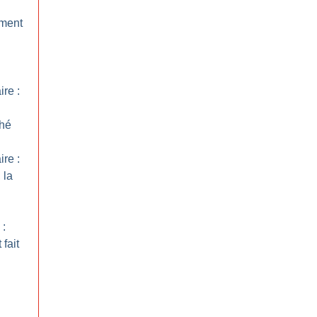
ement
re :
hé
re :
 la
 :
fait