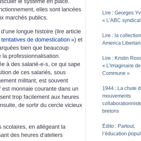
usculer le système en place.
onctionnement, elles sont lancées
Lire : Georges Yv
x marchés publics.
«
L’ABC syndical
d’une longue histoire (lire article
Lire : la collectio
 tentatives de domestication
»
) et
America Libertari
 marquées bien que beaucoup
la professionnalisation.
Lire : Kristin Ross
ée à des salarié-e-s, ce qui sape
«
L’Imaginaire de
ition de ces salariés, sous
Commune
»
ement militant, est souvent
if est monnaie courante dans un
1944 : La chute 
mouvements
nsent trop facilement aux heures
collaborationnist
nsuite, de sortir du cercle vicieux
bretons
Édito : Partout,
scolaires, en allégeant la
l’éducation popul
sant des heures d’ateliers