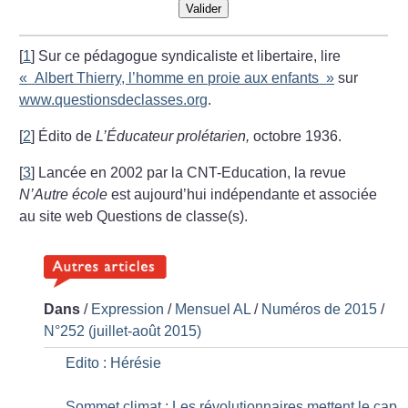
Valider
[
1
]
Sur ce pédagogue syndicaliste et libertaire, lire
«
Albert Thierry, l’homme en proie aux enfants
»
sur
www.questionsdeclasses.org
.
[
2
]
Édito de
L’Éducateur prolétarien,
octobre 1936.
[
3
]
Lancée en 2002 par la CNT-Education, la revue
N’Autre école
est aujourd’hui indépendante et associée
au site web Questions de classe(s).
Dans
/
Expression
/
Mensuel AL
/
Numéros de 2015
/
N°252 (juillet-août 2015)
Edito : Hérésie
Sommet climat : Les révolutionnaires mettent le cap